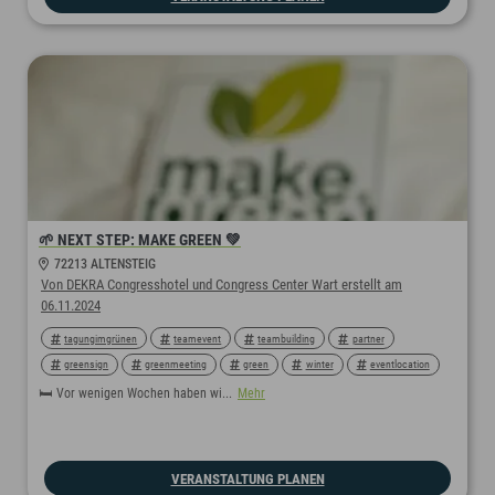
🌱 NEXT STEP: MAKE GREEN 💚
72213 ALTENSTEIG
Von DEKRA Congresshotel und Congress Center Wart erstellt am
06.11.2024
tagungimgrünen
teamevent
teambuilding
partner
greensign
greenmeeting
green
winter
eventlocation
event
tagung
tagungshotel
hotelimgrünen
hotel
🛏 Vor wenigen Wochen haben wi...
Mehr
sustainablemeetings
sustainable
sustainability
nachhaltigeshotel
nachhaltigemeetings
nachhaltig
nachhaltigkeit
VERANSTALTUNG PLANEN