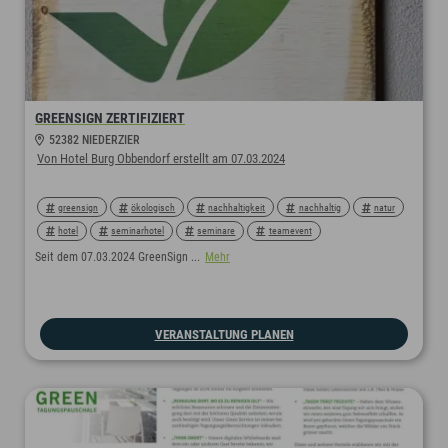
GREENSIGN ZERTIFIZIERT
52382 NIEDERZIER
Von Hotel Burg Obbendorf erstellt am 07.03.2024
greensign
ökologisch
nachhaltigkeit
nachhaltig
natur
hotel
seminarhotel
seminare
teamevent
rahmenprogramm
kickoff
kick-off
klausur
Seit dem 07.03.2024 GreenSign ...
Mehr
VERANSTALTUNG PLANEN