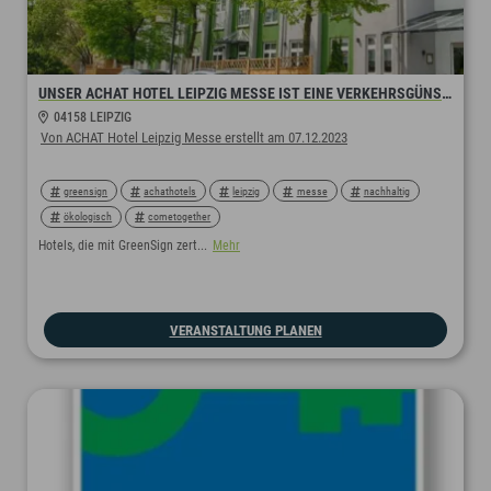
UNSER ACHAT HOTEL LEIPZIG MESSE IST EINE VERKEHRSGÜNSTIG GELEGENE, PERFEKTE LOCATION FÜR GESCHÄFTSREISENDE UND MESSEBESUCHER
04158 LEIPZIG
Von ACHAT Hotel Leipzig Messe erstellt am 07.12.2023
greensign
achathotels
leipzig
messe
nachhaltig
ökologisch
cometogether
Hotels, die mit GreenSign zert...
Mehr
VERANSTALTUNG PLANEN