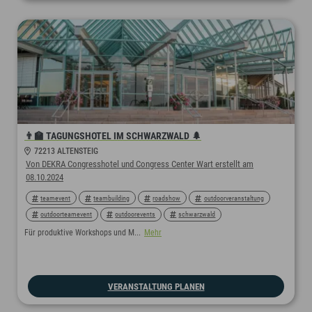
👨‍🏫 TAGUNGSHOTEL IM SCHWARZWALD 🌲
72213 ALTENSTEIG
Von DEKRA Congresshotel und Congress Center Wart erstellt am
08.10.2024
teamevent
teambuilding
roadshow
outdoorveranstaltung
outdoorteamevent
outdoorevents
schwarzwald
nachhaltigeshotel
nachhaltigemeetings
naturnah
green
Für produktive Workshops und M...
Mehr
greensign
greenconference
kickoff
nachhaltig
nachhaltigkeit
VERANSTALTUNG PLANEN