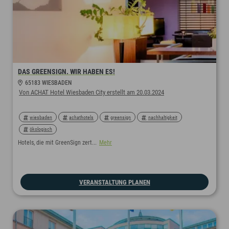
DAS GREENSIGN. WIR HABEN ES!
65183 WIESBADEN
Von ACHAT Hotel Wiesbaden City erstellt am 20.03.2024
wiesbaden
achathotels
greensign
nachhaltigkeit
ökologisch
Hotels, die mit GreenSign zert...
Mehr
VERANSTALTUNG PLANEN