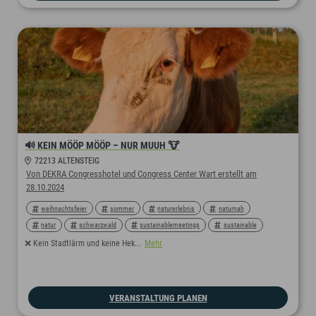
🔊 KEIN MÖÖP MÖÖP – NUR MUUH 🐮
72213 ALTENSTEIG
Von DEKRA Congresshotel und Congress Center Wart erstellt am
28.10.2024
weihnachtsfeier
sommer
naturerlebnis
naturnah
natur
schwarzwald
sustainablemeetings
sustainable
sustainability
greenconference
greensign
❌ Kein Stadtlärm und keine Hek...
Mehr
greenmeetingpartner
greenmeeting
green
nachhaltigeshotel
nachhaltig
nachhaltigkeit
VERANSTALTUNG PLANEN