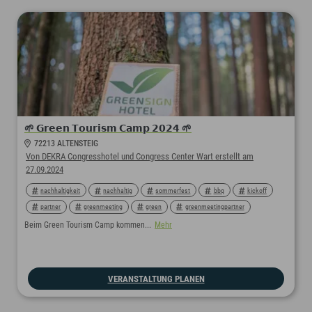
🌱 𝗚𝗿𝗲𝗲𝗻 𝗧𝗼𝘂𝗿𝗶𝘀𝗺 𝗖𝗮𝗺𝗽 𝟮𝟬𝟮𝟰 🌱
72213 ALTENSTEIG
Von DEKRA Congresshotel und Congress Center Wart erstellt am
27.09.2024
nachhaltigkeit
nachhaltig
sommerfest
bbq
kickoff
partner
greenmeeting
green
greenmeetingpartner
greensign
greenconference
greencertified
rahmenprogramm
Beim Green Tourism Camp kommen...
Mehr
teamevent
teambuilding
weihnachtsfeier
seminarhotel
tagung
tagungshotel
tagungimgrünen
VERANSTALTUNG PLANEN