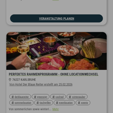
VERANSTALTUNG PLANEN
PERFEKTES RAHMENPROGRAMM - OHNE LOCATIONWECHSEL
76227 KARLSRUHE
Von Hotel Der Blaue Reiter erstellt am 25.02.2026
derblauereiter
greensign
cocktail
winterzauber
sommerlocation
tischgrillen
eventlocation
events
dinner
rahmenprogramm
Von sommerlichen sowie winterl...
Mehr