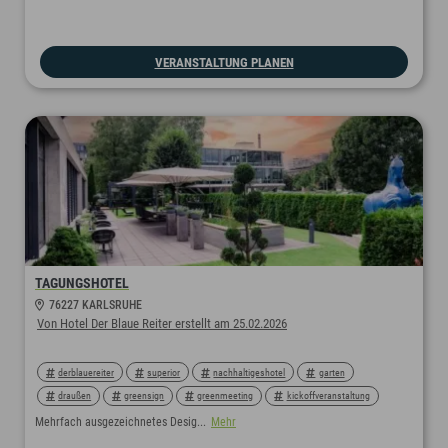
VERANSTALTUNG PLANEN
TAGUNGSHOTEL
76227 KARLSRUHE
Von Hotel Der Blaue Reiter erstellt am 25.02.2026
derblauereiter
superior
nachhaltigeshotel
garten
draußen
greensign
greenmeeting
kickoffveranstaltung
kickoff
tagungshotel
Mehrfach ausgezeichnetes Desig...
Mehr