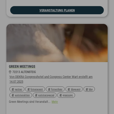
VERANSTALTUNG PLANEN
GREEN MEETINGS
72213 ALTENSTEIG
Von DEKRA Congresshotel und Congress Center Wart erstellt am
14.07.2025
partner
firmenevent
firmenfeier
bbqevent
bbq
sommeraktion
sommerspecial
greensign
greenmeetingpartner
greenmeeting
green
nachhaltigtagen
Green Meetings sind Veranstalt...
Mehr
nachhaltigemeetings
nachhaltigeshotel
nachhaltig
nachhaltigkeit