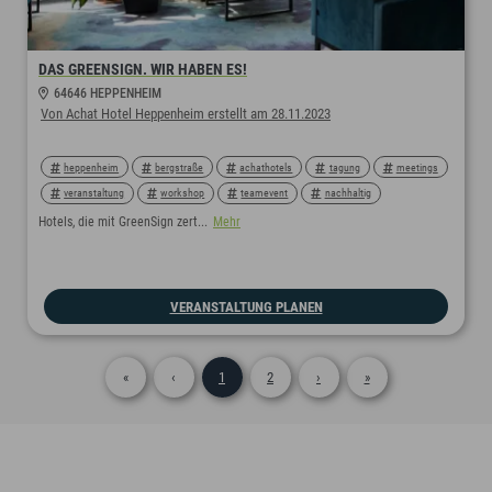
DAS GREENSIGN. WIR HABEN ES!
64646 HEPPENHEIM
Von Achat Hotel Heppenheim erstellt am 28.11.2023
heppenheim
bergstraße
achathotels
tagung
meetings
veranstaltung
workshop
teamevent
nachhaltig
ökologisch
Hotels, die mit GreenSign zert...
Mehr
VERANSTALTUNG PLANEN
«
‹
1
2
›
»