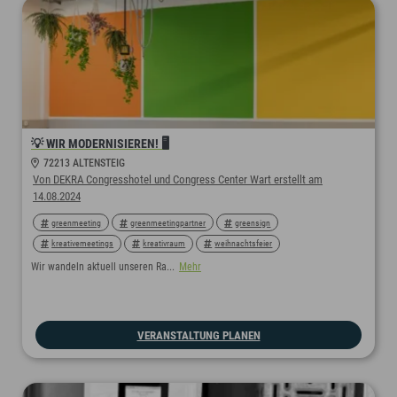
💡 WIR MODERNISIEREN! 🖥
72213 ALTENSTEIG
Von DEKRA Congresshotel und Congress Center Wart erstellt am
14.08.2024
greenmeeting
greenmeetingpartner
greensign
kreativemeetings
kreativraum
weihnachtsfeier
micemoments
micemoment
mice
micehotel
Wir wandeln aktuell unseren Ra...
Mehr
miceexperts
miceevent
VERANSTALTUNG PLANEN