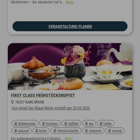
Westerham – die Akademie hat b...
Mehr
VERANSTALTUNG PLANEN
FIRST CLASS FRÜHSTÜCKSBUFFET
76227 KARLSRUHE
Von Hotel Der Blaue Reiter erstellt am 20.03.2026
derblauereiter
firstclass
vielfältig
tee
kaffee
saisonal
lecker
frühstücksbuffet
greensign
regional
buffet
nachhaltig
startindentag
vegan
frühstück
Ein außergewöhnliches Frühstüc...
Mehr