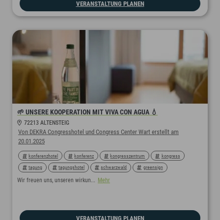
VERANSTALTUNG PLANEN
🌱 UNSERE KOOPERATION MIT VIVA CON AGUA 💧
72213 ALTENSTEIG
Von DEKRA Congresshotel und Congress Center Wart erstellt am
20.01.2025
konferenzhotel
konferenz
kongresszentrum
kongress
tagung
tagungshotel
schwarzwald
greensign
greenmeetingpartner
green
greenmeeting
nachhaltigeshotel
Wir freuen uns, unseren wirkun...
Mehr
nachhaltigemeetings
nachhaltig
nachhaltigkeit
VERANSTALTUNG PLANEN