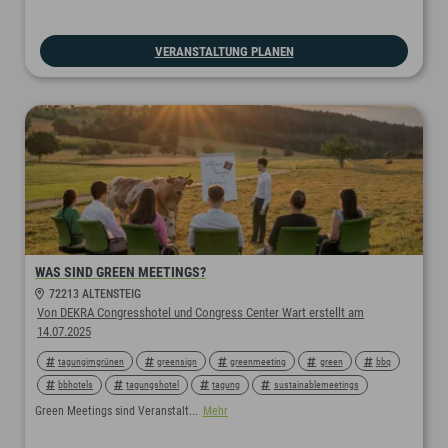
VERANSTALTUNG PLANEN
WAS SIND GREEN MEETINGS?
72213 ALTENSTEIG
Von DEKRA Congresshotel und Congress Center Wart erstellt am
14.07.2025
tagungimgrünen
greensign
greenmeeting
green
bbq
bbhotels
tagungshotel
tagung
sustainablemeetings
sustainable
sustainability
nachhaltigemeetings
Green Meetings sind Veranstalt...
Mehr
nachhaltigtagen
nachhaltigeshotel
nachhaltig
nachhaltigkeit