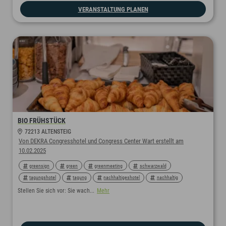
VERANSTALTUNG PLANEN
BIO FRÜHSTÜCK
72213 ALTENSTEIG
Von DEKRA Congresshotel und Congress Center Wart erstellt am
10.02.2025
greensign
green
greenmeeting
schwarzwald
tagungshotel
tagung
nachhaltigeshotel
nachhaltig
nachhaltigkeit
biohotel
bio
jahresauftakt
winter
Stellen Sie sich vor: Sie wach...
Mehr