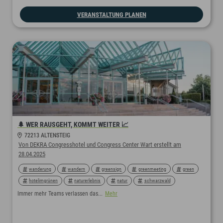
VERANSTALTUNG PLANEN
🌲 WER RAUSGEHT, KOMMT WEITER 📈
72213 ALTENSTEIG
Von DEKRA Congresshotel und Congress Center Wart erstellt am
28.04.2025
wanderung
wandern
greensign
greenmeeting
green
hotelimgrünen
naturerlebnis
natur
schwarzwald
teamgeist
teamwork
teamerlebnis
teamevent
Immer mehr Teams verlassen das...
Mehr
teambuilding