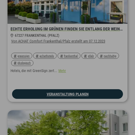
ECHTE ERHOLUNG IM GRÜNEN FINDEN SIE ENTLANG DER WEINSTRASSE ODER IM NAHEGELEGENEN PFÄLZER WALD
67227 FRANKENTHAL (PFALZ)
Von ACHAT Comfort Frankenthal/Pfalz erstellt am 07.12.2023
greensign
achathotels
frankenthal
pfalz
nachhaltig
ökologisch
Hotels, die mit GreenSign zert...
Mehr
VERANSTALTUNG PLANEN