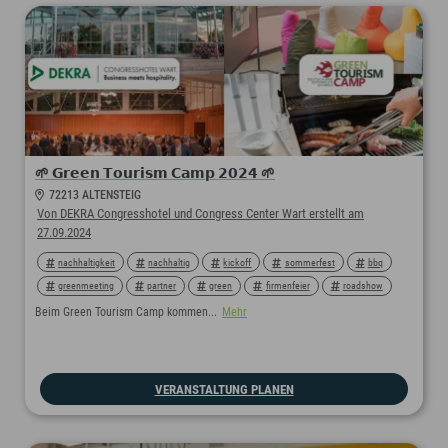
🌱 𝗚𝗿𝗲𝗲𝗻 𝗧𝗼𝘂𝗿𝗶𝘀𝗺 𝗖𝗮𝗺𝗽 𝟮𝟬𝟮𝟰 🌱
72213 ALTENSTEIG
Von DEKRA Congresshotel und Congress Center Wart erstellt am
27.09.2024
nachhaltigkeit
nachhaltig
kickoff
sommerfest
bbq
greenmeeting
partner
green
firmenfeier
roadshow
rahmenprogramm
teamevent
seminarhotel
tagungimgrünen
Beim Green Tourism Camp kommen...
Mehr
greensign
workshop
workshops
VERANSTALTUNG PLANEN