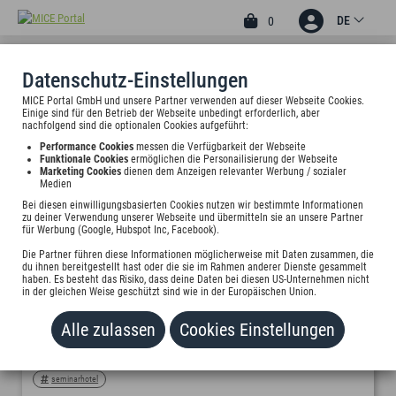
DE
0
Datenschutz-Einstellungen
MICE Portal GmbH und unsere Partner verwenden auf dieser Webseite Cookies.
Einige sind für den Betrieb der Webseite unbedingt erforderlich, aber
nachfolgend sind die optionalen Cookies aufgeführt:
KARTE ANZEIGEN
Performance Cookies
messen die Verfügbarkeit der Webseite
Funktionale Cookies
ermöglichen die Personailisierung der Webseite
Marketing Cookies
dienen dem Anzeigen relevanter Werbung / sozialer
Medien
Bei diesen einwilligungsbasierten Cookies nutzen wir bestimmte Informationen
zu deiner Verwendung unserer Webseite und übermitteln sie an unsere Partner
für Werbung (Google, Hubspot Inc, Facebook).
Die Partner führen diese Informationen möglicherweise mit Daten zusammen, die
du ihnen bereitgestellt hast oder die sie im Rahmen anderer Dienste gesammelt
🌿 88 % BEI GREENSIGN - UND DAS TROTZ VERSCHÄRFTER KRITERIEN! 🥳
haben. Es besteht das Risiko, dass deine Daten bei diesen US-Unternehmen nicht
in der gleichen Weise geschützt sind wie in der Europäischen Union.
83620 FELDKIRCHEN-WESTERHAM
Von Westerham - die Akademie erstellt am 30.06.2026
Alle zulassen
Cookies Einstellungen
partner
tagungshotel
tagung
micemoments
seminarhotel