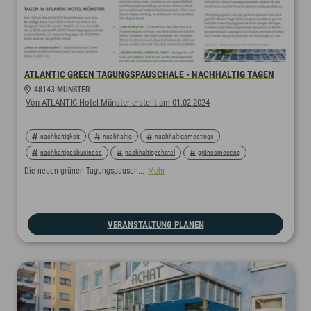
ATLANTIC GREEN TAGUNGSPAUSCHALE - NACHHALTIG TAGEN
48143 MÜNSTER
Von ATLANTIC Hotel Münster erstellt am 01.02.2024
nachhaltigkeit
nachhaltig
nachhaltigemeetings
nachhaltigesbusiness
nachhaltigeshotel
grünesmeeting
regional
sustainability
sustainablemeetings
greenmeeting
Die neuen grünen Tagungspausch...
Mehr
greenconference
greensign
greenmeetingpartner
greencertified
VERANSTALTUNG PLANEN