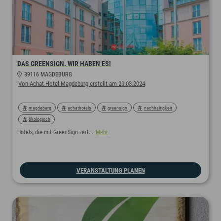
DAS GREENSIGN. WIR HABEN ES!
39116 MAGDEBURG
Von Achat Hotel Magdeburg erstellt am 20.03.2024
magdeburg
achathotels
greensign
nachhaltigkeit
ökologisch
Hotels, die mit GreenSign zert...
Mehr
VERANSTALTUNG PLANEN