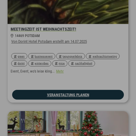
MEETINGZEIT IST WEIHNACHTSZEIT!
14469 POTSDAM
Von Dorint Hotel Potsdam erstellt am 14.07.2025
green
businessevent
tagungserlebnis
weihnachtsmeeting
dorint
wintervibes
mice
nachhaltigkeit
weihnachtsangebot
weihnachtsevent
weihnachten
Event, Event, wo’s leise kling...
Mehr
winterspecial
VERANSTALTUNG PLANEN