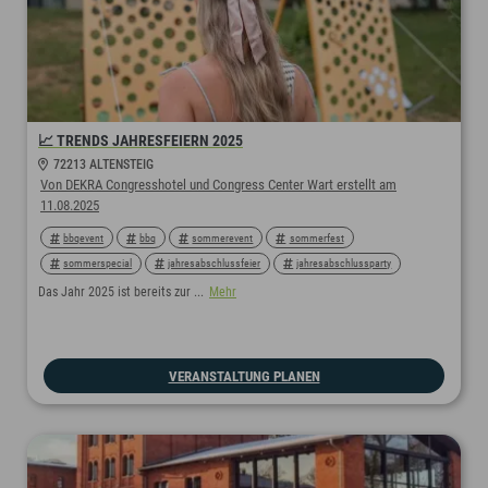
📈 TRENDS JAHRESFEIERN 2025
72213 ALTENSTEIG
Von DEKRA Congresshotel und Congress Center Wart erstellt am
11.08.2025
bbqevent
bbq
sommerevent
sommerfest
sommerspecial
jahresabschlussfeier
jahresabschlussparty
jahresauftaktfeier
jahresauftakt
jahresabschluss
Das Jahr 2025 ist bereits zur ...
Mehr
weihnachtsevent
weihnachtsfeier
winterevent
winterspecial
winter
2025
VERANSTALTUNG PLANEN