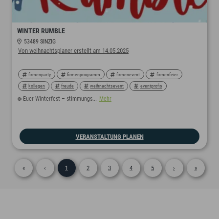
WINTER RUMBLE
53489 SINZIG
Von weihnachtsplaner erstellt am 14.05.2025
firmenparty
firmenprogramm
firmenevent
firmenfeier
kollegen
freude
weihnachtsevent
eventprofis
eventplanning
events
event
organisation
planung
❄️ Euer Winterfest – stimmungs...
Mehr
outdoor
christmasparty
christmas
weihnachten
weihnachtsfeier
VERANSTALTUNG PLANEN
«
‹
1
2
3
4
5
›
»