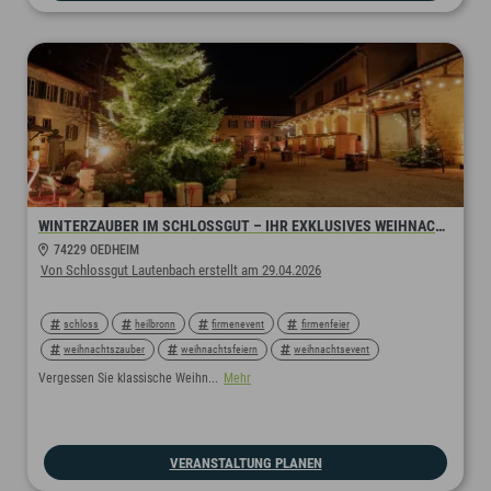
WINTERZAUBER IM SCHLOSSGUT – IHR EXKLUSIVES WEIHNACHTSDORF
74229 OEDHEIM
Von Schlossgut Lautenbach erstellt am 29.04.2026
schloss
heilbronn
firmenevent
firmenfeier
weihnachtszauber
weihnachtsfeiern
weihnachtsevent
winterspecial
winterzauber
winterevent
winter
Vergessen Sie klassische Weihn...
Mehr
weihnachtsfeier
VERANSTALTUNG PLANEN