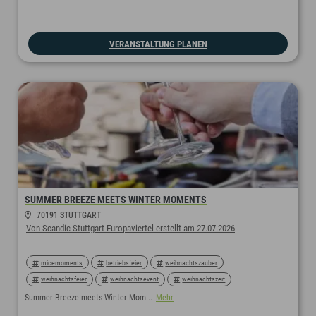
weihnachtsevent
jahresabschluss
silvester
weihnachtsfeier
champagner
sektempfang
VERANSTALTUNG PLANEN
SUMMER BREEZE MEETS WINTER MOMENTS
70191 STUTTGART
Von Scandic Stuttgart Europaviertel erstellt am 27.07.2026
micemoments
betriebsfeier
weihnachtszauber
weihnachtsfeier
weihnachtsevent
weihnachtszeit
weihnachten
teamerlebnis
teamevent
stuttgart
Summer Breeze meets Winter Mom...
Mehr
kickoffevent
kickoff
kick-off
kickoffveranstaltung