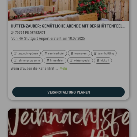
HÜTTENZAUBER: GEMÜTLICHE ABENDE MIT BERGHÜTTENFEELING
70794 FILDERSTADT
Von NH Stuttgart Airport erstellt am 10.07.2025
tagungimgrünen
seminarhotel
teamevent
teambuilding
rahmenprogramm
firmenfeier
winterspecial
kickoff
afterwork
weihnachtszauber
weihnachten
weihnachtszeit
Wenn draußen die Kälte klirrt ...
Mehr
weihnachtsevent
stuttgart
minorhotels
VERANSTALTUNG PLANEN