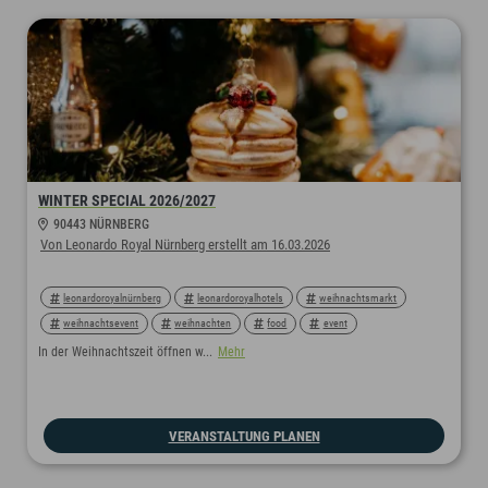
WINTER SPECIAL 2026/2027
90443 NÜRNBERG
Von Leonardo Royal Nürnberg erstellt am 16.03.2026
leonardoroyalnürnberg
leonardoroyalhotels
weihnachtsmarkt
weihnachtsevent
weihnachten
food
event
leonardohotels
nürnberg
winterspecial
In der Weihnachtszeit öffnen w...
Mehr
VERANSTALTUNG PLANEN