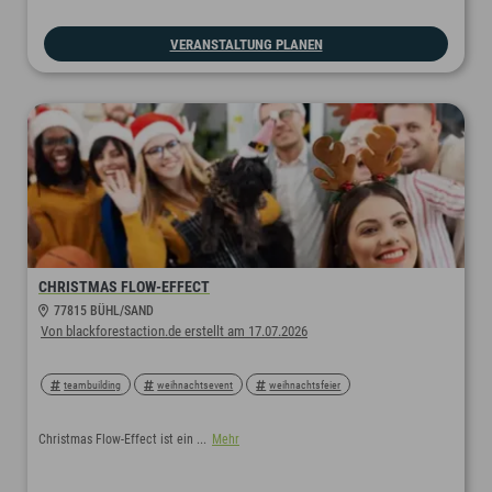
winterevent
winterspecial
bayern
jahresabschluss
teamevent
weihnachtsfeier
tagungserlebnis
VERANSTALTUNG PLANEN
CHRISTMAS FLOW-EFFECT
77815 BÜHL/SAND
Von blackforestaction.de erstellt am 17.07.2026
teambuilding
weihnachtsevent
weihnachtsfeier
Christmas Flow-Effect ist ein ...
Mehr