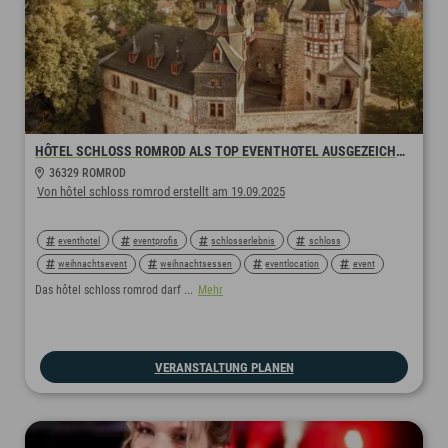
HÔTEL SCHLOSS ROMROD ALS TOP EVENTHOTEL AUSGEZEICHNET!
36329 ROMROD
Von hôtel schloss romrod erstellt am 19.09.2025
eventhotel
eventprofis
schlosserlebnis
schloss
weihnachtsevent
weihnachtsessen
eventlocation
event
tagung
tagungserlebnis
prämiert
ausgezeichnet
Das hôtel schloss romrod darf ...
Mehr
top250tagungshotels
VERANSTALTUNG PLANEN