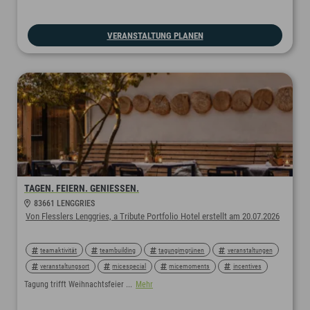
nachhaltigemeetings
nachhaltigeshotel
nachhaltig
nachhaltigkeit
bbq
'sommerfest
VERANSTALTUNG PLANEN
TAGEN. FEIERN. GENIESSEN.
83661 LENGGRIES
Von Flesslers Lenggries, a Tribute Portfolio Hotel erstellt am 20.07.2026
teamaktivität
teambuilding
tagungimgrünen
veranstaltungen
veranstaltungsort
micespecial
micemoments
incentives
dinner
buffet
weihnachtsfeiern
winter
tagungshotel
Tagung trifft Weihnachtsfeier ...
Mehr
eventlocation
weihnachtsessen
teamerlebnis
winterzauber