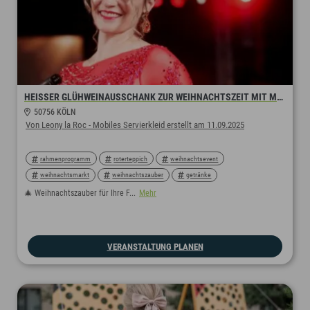
HEISSER GLÜHWEINAUSSCHANK ZUR WEIHNACHTSZEIT MIT MOBILEM SERVIERKLEID
50756 KÖLN
Von Leony la Roc - Mobiles Servierkleid erstellt am 11.09.2025
rahmenprogramm
roterteppich
weihnachtsevent
weihnachtsmarkt
weihnachtszauber
getränke
abendprogramm
abendveranstaltung
glühweinumtrunk
🎄 Weihnachtszauber für Ihre F...
Mehr
glühweinempfang
glühwein
weihnachtszeit
weihnachtsfeier
christmas
sektempfang
champagner
christmasparty
VERANSTALTUNG PLANEN