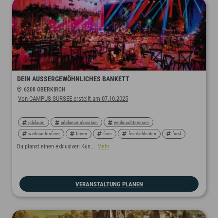
DEIN AUSSERGEWÖHNLICHES BANKETT
6208 OBERKIRCH
Von CAMPUS SURSEE erstellt am 07.10.2025
jubiläum
jubilaeumslocation
weihnachtsessen
weihnachtsfeier
feiern
feier
feierlichkeiten
food
eventlocation
eventprofis
stehbuffet
bankettküche
Du planst einen exklusiven Kun...
Mehr
bankett
VERANSTALTUNG PLANEN