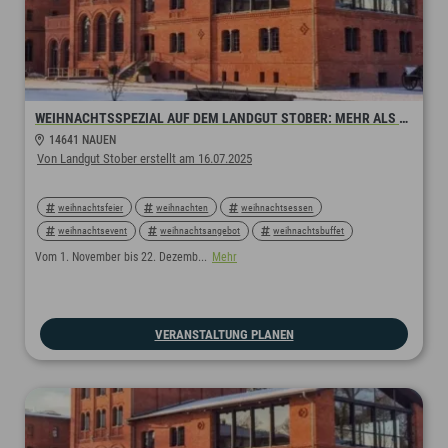
WEIHNACHTSSPEZIAL AUF DEM LANDGUT STOBER: MEHR ALS EIN DANKESCHÖN. EINE FEIER, DIE VERBINDET.
14641 NAUEN
Von Landgut Stober erstellt am 16.07.2025
weihnachtsfeier
weihnachten
weihnachtsessen
weihnachtsevent
weihnachtsangebot
weihnachtsbuffet
teamerlebnis
jahresabschluss
jahresabschlussparty
Vom 1. November bis 22. Dezemb...
Mehr
übernachtung
firmenfeier
firmenparty
glühweinumtrunk
aperitiv
festtagsessen
VERANSTALTUNG PLANEN