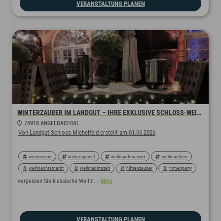
VERANSTALTUNG PLANEN
WINTERZAUBER IM LANDGUT – IHRE EXKLUSIVE SCHLOSS-WEIHNACHT
74918 ANGELBACHTAL
Von Landgut Schloss Michelfeld erstellt am 01.06.2026
winterevent
winterspecial
weihnachtsevent
weihnachten
weihnachtsmarkt
weihnachtszeit
hüttenzauber
firmenparty
firmenevent
firmenfeier
weihnachtsfeier
Vergessen Sie klassische Weihn...
Mehr
VERANSTALTUNG PLANEN