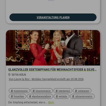
sektempfang
saxophon
livemusik
christmasparty
weihnachtsevent
weihnachtsfeier
VERANSTALTUNG PLANEN
GLANZVOLLER SEKTEMPFANG FÜR WEIHNACHTSFEIER & SILVESTER 🥂✨
50756 KÖLN
Von Leony la Roc - Mobiles Servierkleid erstellt am 05.08.2026
micemoments
showprogramm
roterteppich
winterevent
firmenfeier
abendveranstaltung
getränke
rahmenprogramm
servierkleid
walkingact
empfang
christmasparty
Der Empfang entscheidet, wie e...
Mehr