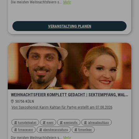
rahmenprogramm
showprogramm
walkingact
servierkleid
Die meisten Weihnachtsfeiern s...
Mehr
sektempfang
saxophon
livemusik
christmasparty
weihnachtsevent
weihnachtsfeier
VERANSTALTUNG PLANEN
WEIHNACHTSFEIER KOMPLETT GEDACHT | SEKTEMPFANG, WALKING ACTS & LIVE-SAXOPHON 🎄🎷
50756 KÖLN
Von Saxophonist Karim Kahtan für Partys erstellt am 07.08.2026
komplettpaket
event
eventprofis
jahresabschluss
firmenevent
abendveranstaltung
firmenfeier
rahmenprogramm
showprogramm
walkingact
servierkleid
Die meisten Weihnachtsfeiern s...
Mehr