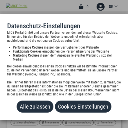
DE
0
Datenschutz-Einstellungen
MICE Portal GmbH und unsere Partner verwenden auf dieser Webseite Cookies.
Einige sind für den Betrieb der Webseite unbedingt erforderlich, aber
nachfolgend sind die optionalen Cookies aufgeführt:
KARTE ANZEIGEN
Performance Cookies
messen die Verfügbarkeit der Webseite
Funktionale Cookies
ermöglichen die Personailisierung der Webseite
Marketing Cookies
dienen dem Anzeigen relevanter Werbung / sozialer
Medien
Bei diesen einwilligungsbasierten Cookies nutzen wir bestimmte Informationen
zu deiner Verwendung unserer Webseite und übermitteln sie an unsere Partner
für Werbung (Google, Hubspot Inc, Facebook).
Die Partner führen diese Informationen möglicherweise mit Daten zusammen, die
du ihnen bereitgestellt hast oder die sie im Rahmen anderer Dienste gesammelt
WEIHNACHTSFEIER KOMPLETT GEDACHT | SEKTEMPFANG, WALKING ACTS & LIVE-SAXOPHON 🎄🎷
haben. Es besteht das Risiko, dass deine Daten bei diesen US-Unternehmen nicht
in der gleichen Weise geschützt sind wie in der Europäischen Union.
50756 KÖLN
Von Saxophonist Karim Kahtan für Partys erstellt am 07.08.2026
Alle zulassen
Cookies Einstellungen
micemoments
komplettpaket
event
eventprofis
jahresabschluss
firmenevent
abendveranstaltung
firmenfeier