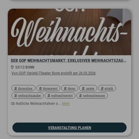
DER GOP WEIHNACHTSMARKT: EXKLUSIVER WEIHNACHTSZAUBER
53113 BONN
Von GOP Varieté-Theater Bonn erstellt am 26.03.2026
dinnershow
dinnerevent
dinner
variete
artistik
weihnachtszauber
weihnachtsevent
weihnachtsessen
weihnachtszeit
weihnachten
weihnachtsfeier
show
Ob festliche Weihnachtsfeier o...
Mehr
show&event
firmenprogramm
firmenevent
firmenfeier
bar
restaurant
erlebnis
event
eventlocation
VERANSTALTUNG PLANEN