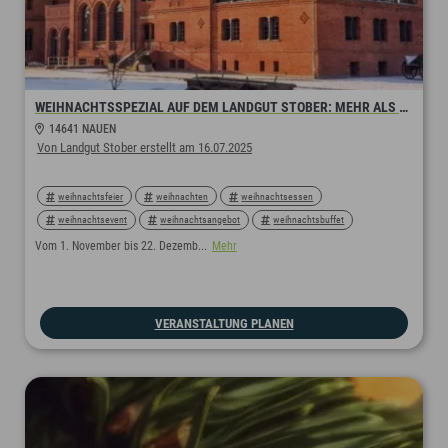
WEIHNACHTSSPEZIAL AUF DEM LANDGUT STOBER: MEHR ALS EIN DANKESCHÖN. EINE FEIER, DIE VERBINDET.
14641 NAUEN
Von Landgut Stober erstellt am 16.07.2025
weihnachtsfeier
weihnachten
weihnachtsessen
weihnachtsevent
weihnachtsangebot
weihnachtsbuffet
teamerlebnis
jahresabschluss
jahresabschlussparty
Vom 1. November bis 22. Dezemb...
Mehr
übernachtung
firmenfeier
firmenparty
glühweinumtrunk
aperitiv
festtagsessen
VERANSTALTUNG PLANEN