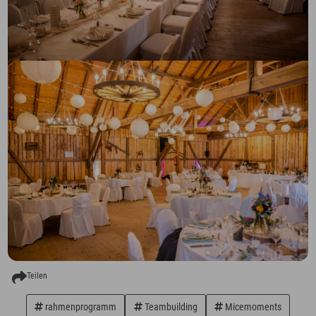
Teilen
rahmenprogramm
Teambuilding
Micemoments