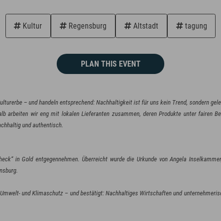
Kultur
Regensburg
Altstadt
tagung
PLAN THIS EVENT
ulturerbe – und handeln entsprechend: Nachhaltigkeit ist für uns kein Trend, sondern gel
eshalb arbeiten wir eng mit lokalen Lieferanten zusammen, deren Produkte unter faire
achhaltig und authentisch.
eck“ in Gold entgegennehmen. Überreicht wurde die Urkunde von Angela Inselkammer, 
nsburg.
 Umwelt- und Klimaschutz – und bestätigt: Nachhaltiges Wirtschaften und unternehmerisc