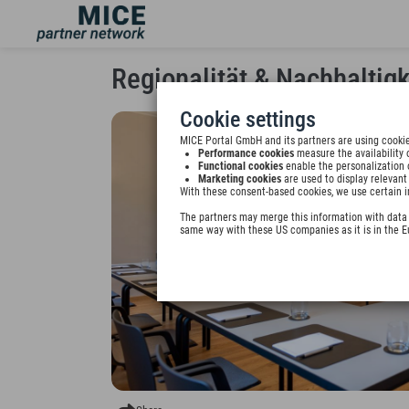
Regionalität & Nachhaltigk
Cookie settings
MICE Portal GmbH and its partners are using cookie
Performance cookies
measure the availability 
Functional cookies
enable the personalization 
Marketing cookies
are used to display relevant
With these consent-based cookies, we use certain i
The partners may merge this information with data y
same way with these US companies as it is in the 