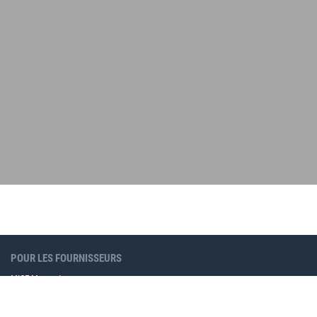
POUR LES FOURNISSEURS
MICE Moments
Produits de marketing en ligne
Annonces MICE