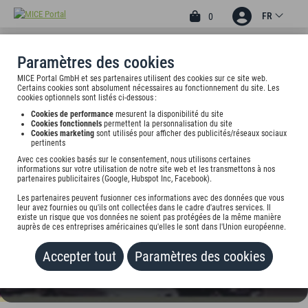
FR
0
Paramètres des cookies
MICE Portal GmbH et ses partenaires utilisent des cookies sur ce site web.
4
Certains cookies sont absolument nécessaires au fonctionnement du site. Les
CITY-HOTEL IM KAISERBAU
cookies optionnels sont listés ci-dessous :
Cookies de performance
mesurent la disponibilité du site
Poststr. 14 A, 73033 Göppingen, undefined
Cookies fonctionnels
permettent la personnalisation du site
Cookies marketing
sont utilisés pour afficher des publicités/réseaux sociaux
pertinents
Tarif sur demande
Avec ces cookies basés sur le consentement, nous utilisons certaines
informations sur votre utilisation de notre site web et les transmettons à nos
partenaires publicitaires (Google, Hubspot Inc, Facebook).
AJOUTER AU PORTEFEUILLE
Les partenaires peuvent fusionner ces informations avec des données que vous
leur avez fournies ou qu'ils ont collectées dans le cadre d'autres services. Il
existe un risque que vos données ne soient pas protégées de la même manière
auprès de ces entreprises américaines qu'elles le sont dans l'Union européenne.
Accepter tout
Paramètres des cookies