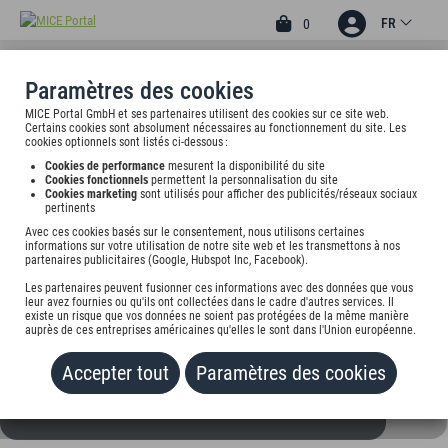
FR
0
Paramètres des cookies
MICE Portal GmbH et ses partenaires utilisent des cookies sur ce site web.
3
Certains cookies sont absolument nécessaires au fonctionnement du site. Les
HOTEL BUSCHHAUSEN
cookies optionnels sont listés ci-dessous :
Cookies de performance
mesurent la disponibilité du site
Adenauerallee 215, 52066 Aachen, undefined
Cookies fonctionnels
permettent la personnalisation du site
Cookies marketing
sont utilisés pour afficher des publicités/réseaux sociaux
pertinents
Tarif sur demande
Avec ces cookies basés sur le consentement, nous utilisons certaines
informations sur votre utilisation de notre site web et les transmettons à nos
partenaires publicitaires (Google, Hubspot Inc, Facebook).
AJOUTER AU PORTEFEUILLE
Les partenaires peuvent fusionner ces informations avec des données que vous
leur avez fournies ou qu'ils ont collectées dans le cadre d'autres services. Il
existe un risque que vos données ne soient pas protégées de la même manière
auprès de ces entreprises américaines qu'elles le sont dans l'Union européenne.
Accepter tout
Paramètres des cookies