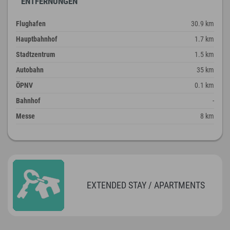
ENTFERNUNGEN
Flughafen
30.9 km
Hauptbahnhof
1.7 km
Stadtzentrum
1.5 km
Autobahn
35 km
ÖPNV
0.1 km
Bahnhof
-
Messe
8 km
EXTENDED STAY / APARTMENTS