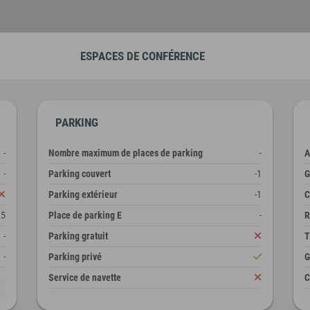
ESPACES DE CONFÉRENCE
PARKING
-
Nombre maximum de places de parking
-
A
-
Parking couvert
-1
G
Parking extérieur
-1
C
25
Place de parking E
-
R
-
Parking gratuit
T
-
Parking privé
G
Service de navette
C