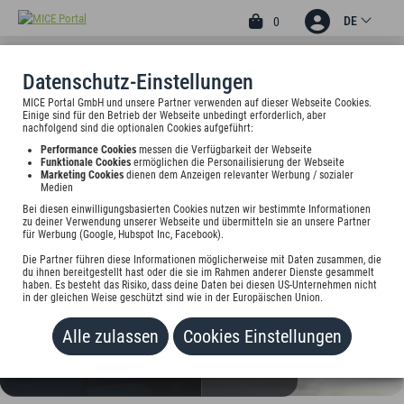
DE
0
Datenschutz-Einstellungen
MICE Portal GmbH und unsere Partner verwenden auf dieser Webseite Cookies.
3
Einige sind für den Betrieb der Webseite unbedingt erforderlich, aber
MOTEL AVUS
nachfolgend sind die optionalen Cookies aufgeführt:
Performance Cookies
messen die Verfügbarkeit der Webseite
Halenseestr. 51, 14055 Berlin, Deutschland
Funktionale Cookies
ermöglichen die Personailisierung der Webseite
Marketing Cookies
dienen dem Anzeigen relevanter Werbung / sozialer
Medien
Preis auf Anfrage
Bei diesen einwilligungsbasierten Cookies nutzen wir bestimmte Informationen
zu deiner Verwendung unserer Webseite und übermitteln sie an unsere Partner
für Werbung (Google, Hubspot Inc, Facebook).
HINZUFÜGEN
Die Partner führen diese Informationen möglicherweise mit Daten zusammen, die
du ihnen bereitgestellt hast oder die sie im Rahmen anderer Dienste gesammelt
haben. Es besteht das Risiko, dass deine Daten bei diesen US-Unternehmen nicht
in der gleichen Weise geschützt sind wie in der Europäischen Union.
Alle zulassen
Cookies Einstellungen