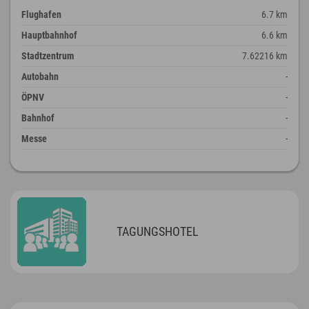
Flughafen
6.7 km
Hauptbahnhof
6.6 km
Stadtzentrum
7.62216 km
Autobahn
-
ÖPNV
-
Bahnhof
-
Messe
-
TAGUNGSHOTEL