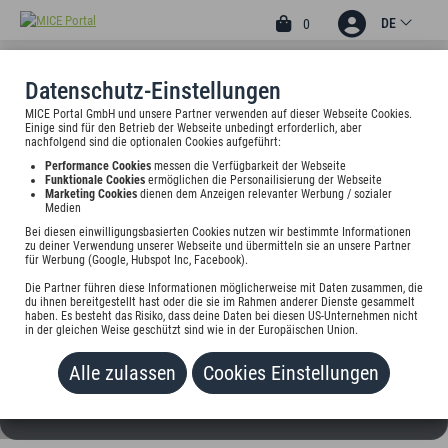
DE
0
Datenschutz-Einstellungen
MICE Portal GmbH und unsere Partner verwenden auf dieser Webseite Cookies.
3
Einige sind für den Betrieb der Webseite unbedingt erforderlich, aber
HOTEL ALTMÜNCHEN BY
nachfolgend sind die optionalen Cookies aufgeführt:
Performance Cookies
messen die Verfügbarkeit der Webseite
BLATTL
Funktionale Cookies
ermöglichen die Personailisierung der Webseite
Marketing Cookies
dienen dem Anzeigen relevanter Werbung / sozialer
Medien
An der Hauptfeuerwache 14, 80331 München, Deutschland
Bei diesen einwilligungsbasierten Cookies nutzen wir bestimmte Informationen
zu deiner Verwendung unserer Webseite und übermitteln sie an unsere Partner
Preis auf Anfrage
für Werbung (Google, Hubspot Inc, Facebook).
Die Partner führen diese Informationen möglicherweise mit Daten zusammen, die
HINZUFÜGEN
du ihnen bereitgestellt hast oder die sie im Rahmen anderer Dienste gesammelt
haben. Es besteht das Risiko, dass deine Daten bei diesen US-Unternehmen nicht
in der gleichen Weise geschützt sind wie in der Europäischen Union.
Alle zulassen
Cookies Einstellungen