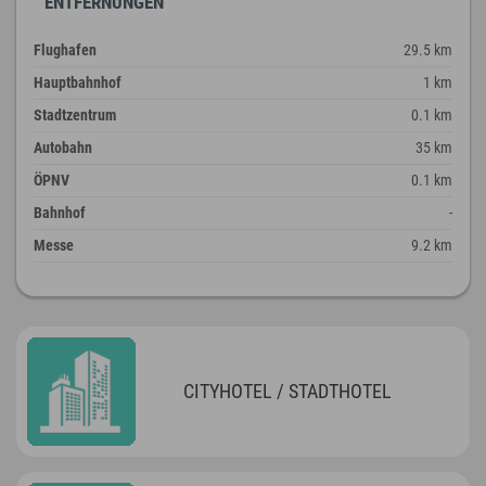
ENTFERNUNGEN
Flughafen
29.5 km
Hauptbahnhof
1 km
Stadtzentrum
0.1 km
Autobahn
35 km
ÖPNV
0.1 km
Bahnhof
-
Messe
9.2 km
CITYHOTEL / STADTHOTEL