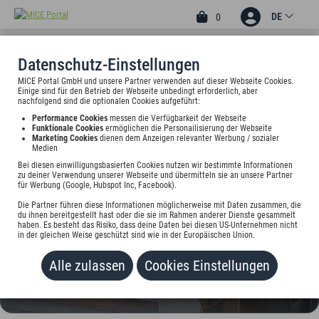
DE
0
Datenschutz-Einstellungen
MICE Portal GmbH und unsere Partner verwenden auf dieser Webseite Cookies.
4
Einige sind für den Betrieb der Webseite unbedingt erforderlich, aber
nachfolgend sind die optionalen Cookies aufgeführt:
KLEINHUIS HOTEL
Performance Cookies
messen die Verfügbarkeit der Webseite
BASELER HOF
Funktionale Cookies
ermöglichen die Personailisierung der Webseite
Marketing Cookies
dienen dem Anzeigen relevanter Werbung / sozialer
Medien
Esplanade 11, 20354 Hamburg, Deutschland
Bei diesen einwilligungsbasierten Cookies nutzen wir bestimmte Informationen
zu deiner Verwendung unserer Webseite und übermitteln sie an unsere Partner
Preis auf Anfrage
für Werbung (Google, Hubspot Inc, Facebook).
Die Partner führen diese Informationen möglicherweise mit Daten zusammen, die
HINZUFÜGEN
du ihnen bereitgestellt hast oder die sie im Rahmen anderer Dienste gesammelt
haben. Es besteht das Risiko, dass deine Daten bei diesen US-Unternehmen nicht
in der gleichen Weise geschützt sind wie in der Europäischen Union.
Alle zulassen
Cookies Einstellungen