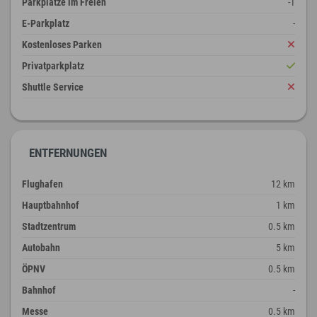
Parkplätze im Freien
-1
E-Parkplatz
-
Kostenloses Parken
Privatparkplatz
Shuttle Service
ENTFERNUNGEN
Flughafen
12 km
Hauptbahnhof
1 km
Stadtzentrum
0.5 km
Autobahn
5 km
ÖPNV
0.5 km
Bahnhof
-
Messe
0.5 km