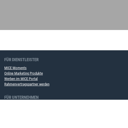
FÜR DIENSTLEISTER
MICE Moments
Online Marketing Produkte
Werben im MICE Portal
Rahmenvertragspartner werden
FÜR UNTERNEHMEN
MICE Softwarelösung
Event Service
ÜBER UNS