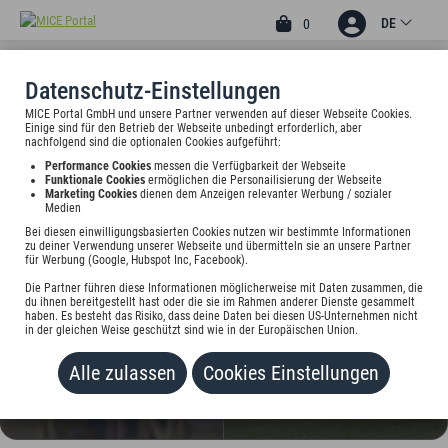
DE
0
Datenschutz-Einstellungen
MICE Portal GmbH und unsere Partner verwenden auf dieser Webseite Cookies.
4
Einige sind für den Betrieb der Webseite unbedingt erforderlich, aber
nachfolgend sind die optionalen Cookies aufgeführt:
BADHOTEL RESTAURANT
Performance Cookies
messen die Verfügbarkeit der Webseite
STAUFERLAND
Funktionale Cookies
ermöglichen die Personailisierung der Webseite
Marketing Cookies
dienen dem Anzeigen relevanter Werbung / sozialer
Medien
Gruibinger Str. 32, 73087 Bad Boll, Deutschland
Bei diesen einwilligungsbasierten Cookies nutzen wir bestimmte Informationen
zu deiner Verwendung unserer Webseite und übermitteln sie an unsere Partner
Preis auf Anfrage
für Werbung (Google, Hubspot Inc, Facebook).
Die Partner führen diese Informationen möglicherweise mit Daten zusammen, die
HINZUFÜGEN
du ihnen bereitgestellt hast oder die sie im Rahmen anderer Dienste gesammelt
haben. Es besteht das Risiko, dass deine Daten bei diesen US-Unternehmen nicht
in der gleichen Weise geschützt sind wie in der Europäischen Union.
Alle zulassen
Cookies Einstellungen