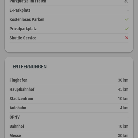
Parkplätze im Freien
30
E-Parkplatz
-
Kostenloses Parken
Privatparkplatz
Shuttle Service
ENTFERNUNGEN
Flughafen
30 km
Hauptbahnhof
45 km
Stadtzentrum
10 km
Autobahn
4 km
ÖPNV
-
Bahnhof
10 km
Messe
30 km