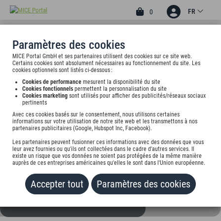
FR
0
Paramètres des cookies
MICE Portal GmbH et ses partenaires utilisent des cookies sur ce site web.
HOTEL BÄUMLE
Certains cookies sont absolument nécessaires au fonctionnement du site. Les
cookies optionnels sont listés ci-dessous :
Kohlgasse 6, 89073 Ulm, undefined
Cookies de performance
mesurent la disponibilité du site
Cookies fonctionnels
permettent la personnalisation du site
Cookies marketing
sont utilisés pour afficher des publicités/réseaux sociaux
Tarif sur demande
pertinents
Avec ces cookies basés sur le consentement, nous utilisons certaines
informations sur votre utilisation de notre site web et les transmettons à nos
AJOUTER AU
partenaires publicitaires (Google, Hubspot Inc, Facebook).
PORTEFEUILLE
Les partenaires peuvent fusionner ces informations avec des données que vous
leur avez fournies ou qu'ils ont collectées dans le cadre d'autres services. Il
existe un risque que vos données ne soient pas protégées de la même manière
auprès de ces entreprises américaines qu'elles le sont dans l'Union européenne.
Accepter tout
Paramètres des cookies