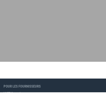
POUR LES FOURNISSEURS
MICE Moments
Produits de marketing en ligne
Annonces MICE