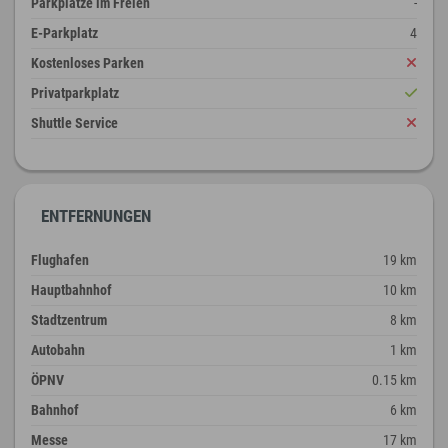
Parkplätze im Freien
-
E-Parkplatz
4
Kostenloses Parken
Privatparkplatz
Shuttle Service
ENTFERNUNGEN
Flughafen
19 km
Hauptbahnhof
10 km
Stadtzentrum
8 km
Autobahn
1 km
ÖPNV
0.15 km
Bahnhof
6 km
Messe
17 km