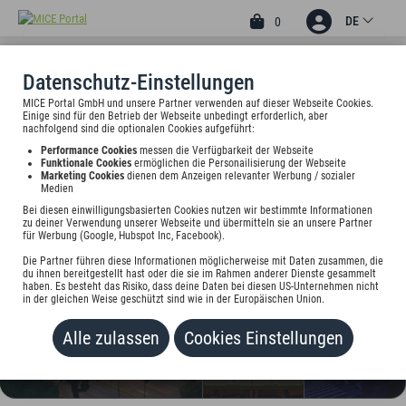
DE
0
Datenschutz-Einstellungen
MICE Portal GmbH und unsere Partner verwenden auf dieser Webseite Cookies.
4.36
4
Einige sind für den Betrieb der Webseite unbedingt erforderlich, aber
nachfolgend sind die optionalen Cookies aufgeführt:
ESTREL CONGRESS
Performance Cookies
messen die Verfügbarkeit der Webseite
CENTER
Funktionale Cookies
ermöglichen die Personailisierung der Webseite
Marketing Cookies
dienen dem Anzeigen relevanter Werbung / sozialer
Medien
Sonnenallee 225, 12057 Berlin, Deutschland
Bei diesen einwilligungsbasierten Cookies nutzen wir bestimmte Informationen
zu deiner Verwendung unserer Webseite und übermitteln sie an unsere Partner
Preis auf Anfrage
für Werbung (Google, Hubspot Inc, Facebook).
Die Partner führen diese Informationen möglicherweise mit Daten zusammen, die
HINZUFÜGEN
du ihnen bereitgestellt hast oder die sie im Rahmen anderer Dienste gesammelt
haben. Es besteht das Risiko, dass deine Daten bei diesen US-Unternehmen nicht
in der gleichen Weise geschützt sind wie in der Europäischen Union.
Alle zulassen
Cookies Einstellungen