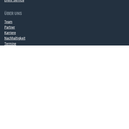
Event Service
ÜBER UNS
Team
Partner
Karriere
Nachhaltigkeit
Termine
WISSENSWERTES
Newsletter
Blog
Wissensdatenbank
RECHTLICHES
AGB -
Nutzungsbedingungen
Datenschutzerklärung
Impressum
Kontrast-