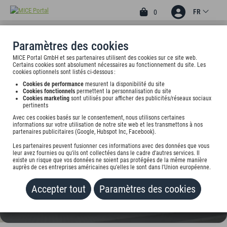
FR
0
Paramètres des cookies
MICE Portal GmbH et ses partenaires utilisent des cookies sur ce site web.
1
Certains cookies sont absolument nécessaires au fonctionnement du site. Les
HOTEL PENSION
cookies optionnels sont listés ci-dessous :
Cookies de performance
mesurent la disponibilité du site
AUERNHAMMER
Cookies fonctionnels
permettent la personnalisation du site
Cookies marketing
sont utilisés pour afficher des publicités/réseaux sociaux
pertinents
Schultheißstr. 99, 85049 Ingolstadt, undefined
Avec ces cookies basés sur le consentement, nous utilisons certaines
informations sur votre utilisation de notre site web et les transmettons à nos
Tarif sur demande
partenaires publicitaires (Google, Hubspot Inc, Facebook).
Les partenaires peuvent fusionner ces informations avec des données que vous
AJOUTER AU PORTEFEUILLE
leur avez fournies ou qu'ils ont collectées dans le cadre d'autres services. Il
existe un risque que vos données ne soient pas protégées de la même manière
auprès de ces entreprises américaines qu'elles le sont dans l'Union européenne.
Accepter tout
Paramètres des cookies