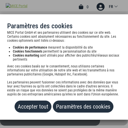
FR
0
Paramètres des cookies
MICE Portal GmbH et ses partenaires utilisent des cookies sur ce site web.
Nikolausdorfer Str. 21, 49681 Garrel, undefined
Certains cookies sont absolument nécessaires au fonctionnement du site. Les
cookies optionnels sont listés ci-dessous :
Cookies de performance
mesurent la disponibilité du site
Tarif sur demande
Cookies fonctionnels
permettent la personnalisation du site
Cookies marketing
sont utilisés pour afficher des publicités/réseaux sociaux
pertinents
AJOUTER AU PORTEFEUILLE
Avec ces cookies basés sur le consentement, nous utilisons certaines
informations sur votre utilisation de notre site web et les transmettons à nos
partenaires publicitaires (Google, Hubspot Inc, Facebook).
Les partenaires peuvent fusionner ces informations avec des données que vous
leur avez fournies ou qu'ils ont collectées dans le cadre d'autres services. Il
existe un risque que vos données ne soient pas protégées de la même manière
auprès de ces entreprises américaines qu'elles le sont dans l'Union européenne.
Accepter tout
Paramètres des cookies