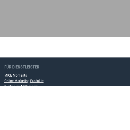
FÜR DIENSTLEISTER
MICE Moments
Online Marketing Produkte
Werben im MICE Portal
Rahmenvertragspartner werden
FÜR UNTERNEHMEN
MICE Softwarelösung
Event Service