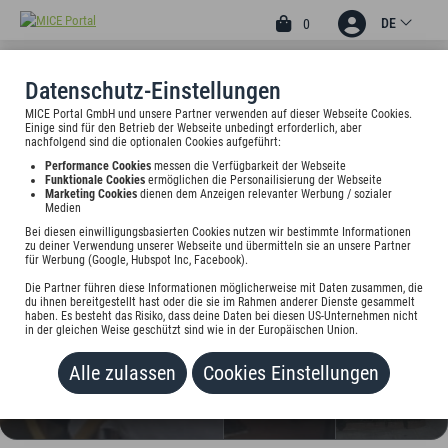
DE
0
Datenschutz-Einstellungen
MICE Portal GmbH und unsere Partner verwenden auf dieser Webseite Cookies.
2
Einige sind für den Betrieb der Webseite unbedingt erforderlich, aber
HOTEL
nachfolgend sind die optionalen Cookies aufgeführt:
Performance Cookies
messen die Verfügbarkeit der Webseite
ASCHAFFENBURGER HOF
Funktionale Cookies
ermöglichen die Personailisierung der Webseite
Marketing Cookies
dienen dem Anzeigen relevanter Werbung / sozialer
BY TRIP INN
Medien
Bei diesen einwilligungsbasierten Cookies nutzen wir bestimmte Informationen
Frohsinnstr. 11, 63739 Aschaffenburg, Deutschland
zu deiner Verwendung unserer Webseite und übermitteln sie an unsere Partner
für Werbung (Google, Hubspot Inc, Facebook).
Preis auf Anfrage
Die Partner führen diese Informationen möglicherweise mit Daten zusammen, die
du ihnen bereitgestellt hast oder die sie im Rahmen anderer Dienste gesammelt
haben. Es besteht das Risiko, dass deine Daten bei diesen US-Unternehmen nicht
in der gleichen Weise geschützt sind wie in der Europäischen Union.
HINZUFÜGEN
Alle zulassen
Cookies Einstellungen