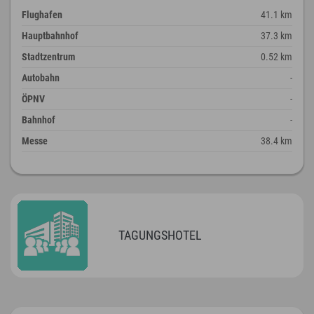
Flughafen
41.1 km
Hauptbahnhof
37.3 km
Stadtzentrum
0.52 km
Autobahn
-
ÖPNV
-
Bahnhof
-
Messe
38.4 km
TAGUNGSHOTEL