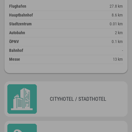
Flughafen
27.8 km
Hauptbahnhof
8.6 km
Stadtzentrum
0.01 km
Autobahn
2 km
ÖPNV
0.1 km
Bahnhof
-
Messe
13 km
CITYHOTEL / STADTHOTEL