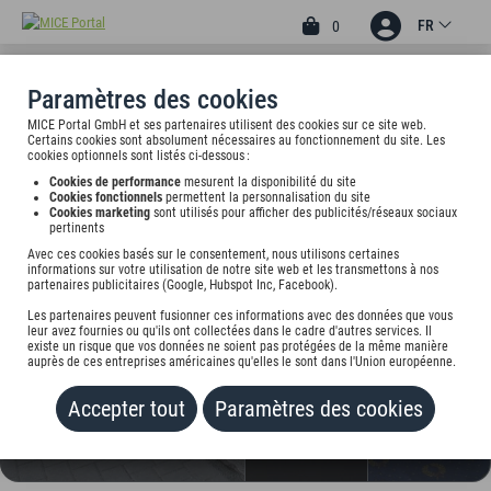
FR
0
Paramètres des cookies
MICE Portal GmbH et ses partenaires utilisent des cookies sur ce site web.
CENTRO HOTEL ARDE
Certains cookies sont absolument nécessaires au fonctionnement du site. Les
cookies optionnels sont listés ci-dessous :
KÖLN, TRADEMARK
Cookies de performance
mesurent la disponibilité du site
Cookies fonctionnels
permettent la personnalisation du site
COLLECTION BY WYNDHAM
Cookies marketing
sont utilisés pour afficher des publicités/réseaux sociaux
pertinents
Auf der Ruhr 5, 50667 Köln, undefined
Avec ces cookies basés sur le consentement, nous utilisons certaines
informations sur votre utilisation de notre site web et les transmettons à nos
partenaires publicitaires (Google, Hubspot Inc, Facebook).
Tarif sur demande
Les partenaires peuvent fusionner ces informations avec des données que vous
leur avez fournies ou qu'ils ont collectées dans le cadre d'autres services. Il
AJOUTER AU PORTEFEUILLE
existe un risque que vos données ne soient pas protégées de la même manière
auprès de ces entreprises américaines qu'elles le sont dans l'Union européenne.
Accepter tout
Paramètres des cookies