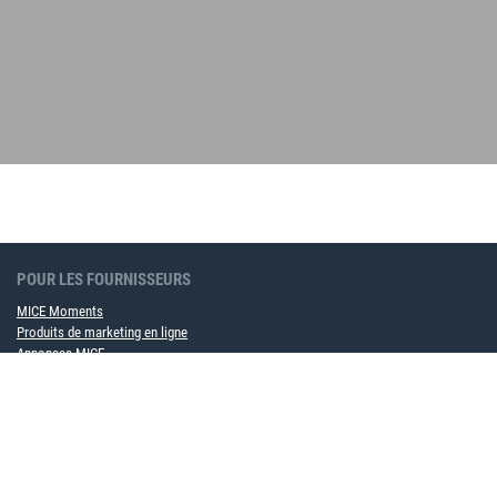
POUR LES FOURNISSEURS
MICE Moments
Produits de marketing en ligne
Annonces MICE
Devenir partenaire de contrat cadre maintenant
POUR LES ENTREPRISES
Solution logicielle MICE
Service événementiel