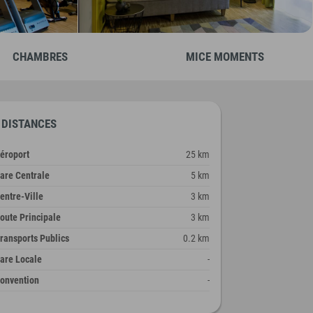
CHAMBRES
MICE MOMENTS
DISTANCES
éroport
25 km
are Centrale
5 km
entre-Ville
3 km
oute Principale
3 km
ransports Publics
0.2 km
are Locale
-
onvention
-