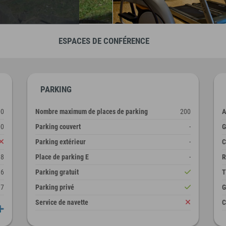
ESPACES DE CONFÉRENCE
PARKING
00
Nombre maximum de places de parking
200
A
00
Parking couvert
-
G
Parking extérieur
-
C
98
Place de parking E
-
R
16
Parking gratuit
T
17
Parking privé
G
Service de navette
C