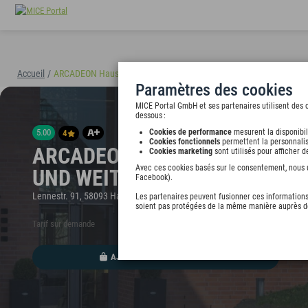
Accueil
/
ARCADEON Haus der Wissenschaft und Weiterbildung
(40894)
Paramètres des cookies
MICE Portal GmbH et ses partenaires utilisent des c
dessous :
5.00
Cookies de performance
mesurent la disponibil
4
Cookies fonctionnels
permettent la personnalis
ARCADEON HAUS DER WISSE
Cookies marketing
sont utilisés pour afficher 
Avec ces cookies basés sur le consentement, nous ut
UND WEITERBILDUNG
Facebook).
Lennestr. 91, 58093 Hagen, undefined
Les partenaires peuvent fusionner ces informations 
soient pas protégées de la même manière auprès de
Tarif sur demande
AJOUTER AU PORTEFEUILLE