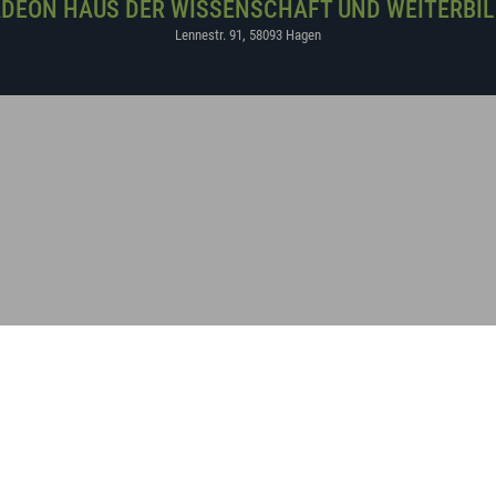
DEON HAUS DER WISSENSCHAFT UND WEITERBI
Lennestr. 91
,
58093
Hagen