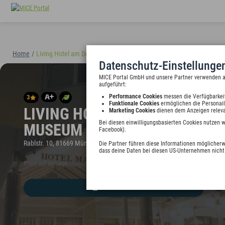
Home
/
Living Hotel am Deutschen Museum
(40898)
Datenschutz-Einstellunge
MICE Portal GmbH und unsere Partner verwenden auf
aufgeführt:
Performance Cookies
messen die Verfügbarkei
3
Funktionale Cookies
ermöglichen die Personail
LIVING HOTEL AM DEUTSCHEN
Marketing Cookies
dienen dem Anzeigen releva
Bei diesen einwilligungsbasierten Cookies nutzen 
MUSEUM
Facebook).
Rablstr. 10, 81669 München, Deutschland
Die Partner führen diese Informationen möglicherw
dass deine Daten bei diesen US-Unternehmen nicht 
Preis auf Anfrage
HINZUFÜGEN