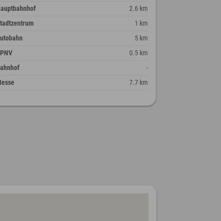
auptbahnhof
2.6 km
tadtzentrum
1 km
utobahn
5 km
ÖPNV
0.5 km
ahnhof
-
esse
7.7 km