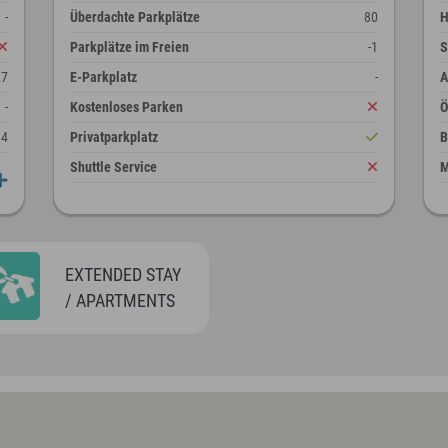
-
Überdachte Parkplätze
80
H
Parkplätze im Freien
-1
S
27
E-Parkplatz
-
A
-
Kostenloses Parken
14
Privatparkplatz
B
Shuttle Service
M
EXTENDED STAY
/ APARTMENTS