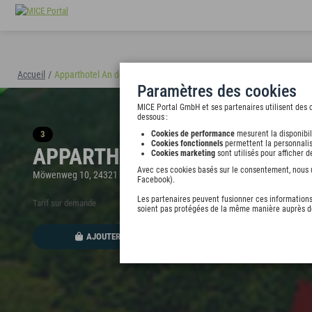
Accueil
/
Apparthotel An der Ostsee
(40898)
Paramètres des cookies
MICE Portal GmbH et ses partenaires utilisent des c
dessous :
3
Cookies de performance
mesurent la disponibil
Cookies fonctionnels
permettent la personnalis
APPARTHOTEL AN DER OSTSE
Cookies marketing
sont utilisés pour afficher 
Avec ces cookies basés sur le consentement, nous ut
Möwenweg 10, 24321 Hohwacht, undefined
Facebook).
Les partenaires peuvent fusionner ces informations 
Tarif sur demande
soient pas protégées de la même manière auprès de
AJOUTER AU PORTEFEUILLE