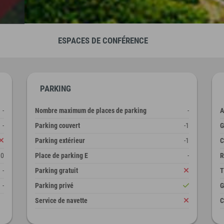
ESPACES DE CONFÉRENCE
PARKING
-
Nombre maximum de places de parking
-
A
-
Parking couvert
-1
G
Parking extérieur
-1
C
10
Place de parking E
-
R
-
Parking gratuit
T
-
Parking privé
G
Service de navette
C