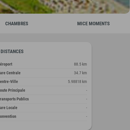
CHAMBRES
MICE MOMENTS
DISTANCES
éroport
88.5 km
are Centrale
34.7 km
entre-Ville
5.98818 km
oute Principale
-
ransports Publics
-
are Locale
-
onvention
-