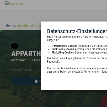
Home
/
Apparthotel An der Ostsee
(40894)
Datenschutz-Einstellunge
MICE Portal GmbH und unsere Partner verwenden auf
aufgeführt:
3
Performance Cookies
messen die Verfügbarkei
Funktionale Cookies
ermöglichen die Personail
APPARTHOTEL AN DER OSTSE
Marketing Cookies
dienen dem Anzeigen releva
Bei diesen einwilligungsbasierten Cookies nutzen 
Möwenweg 10, 24321 Hohwacht, Deutschland
Facebook).
Die Partner führen diese Informationen möglicherw
Preis auf Anfrage
dass deine Daten bei diesen US-Unternehmen nicht 
HINZUFÜGEN