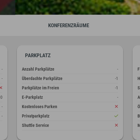
KONFERENZRÄUME
PARKPLATZ
-
Anzahl Parkplätze
-
F
-
Überdachte Parkplätze
-1
H
Parkplätze im Freien
-1
S
10
E-Parkplatz
-
A
-
Kostenloses Parken
-
Privatparkplatz
B
Shuttle Service
M