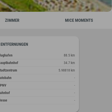
ZIMMER
MICE MOMENTS
ENTFERNUNGEN
lughafen
88.5 km
auptbahnhof
34.7 km
tadtzentrum
5.98818 km
utobahn
-
ÖPNV
-
ahnhof
-
esse
-