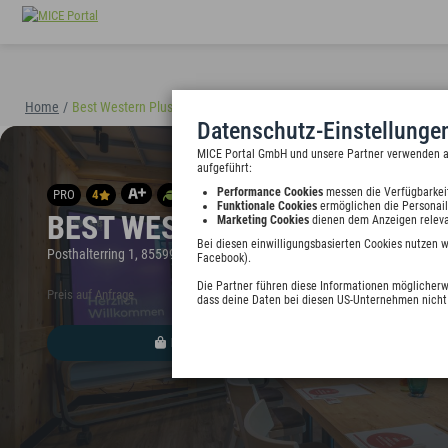
Home
/
Best Western Plus Hotel Erb
(40894)
Datenschutz-Einstellunge
MICE Portal GmbH und unsere Partner verwenden auf
aufgeführt:
Performance Cookies
messen die Verfügbarkei
PRO
4
Funktionale Cookies
ermöglichen die Personail
BEST WESTERN PLUS HOTEL E
Marketing Cookies
dienen dem Anzeigen releva
Bei diesen einwilligungsbasierten Cookies nutzen 
Posthalterring 1, 85599 München-Parsdorf, Deutschland
Facebook).
Die Partner führen diese Informationen möglicherw
Preis auf Anfrage
dass deine Daten bei diesen US-Unternehmen nicht 
HINZUFÜGEN