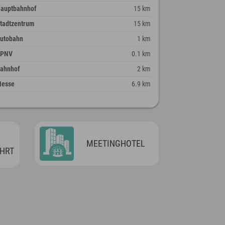
auptbahnhof
15 km
tadtzentrum
15 km
utobahn
1 km
ÖPNV
0.1 km
ahnhof
2 km
esse
6.9 km
MEETINGHOTEL
HRT