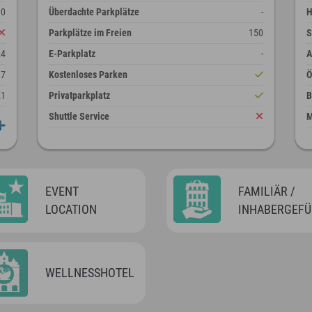
00
Überdachte Parkplätze
-
H
Parkplätze im Freien
150
S
24
E-Parkplatz
-
A
7
Kostenloses Parken
21
Privatparkplatz
B
Shuttle Service
M
EVENT
FAMILIÄR /
LOCATION
INHABERGEFÜ
WELLNESSHOTEL