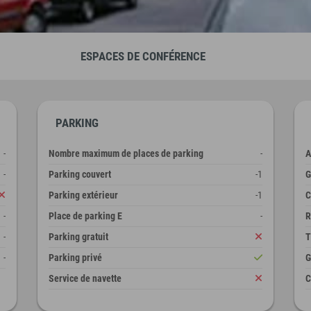
ESPACES DE CONFÉRENCE
PARKING
-
Nombre maximum de places de parking
-
A
-
Parking couvert
-1
G
Parking extérieur
-1
C
-
Place de parking E
-
R
-
Parking gratuit
T
-
Parking privé
G
Service de navette
C