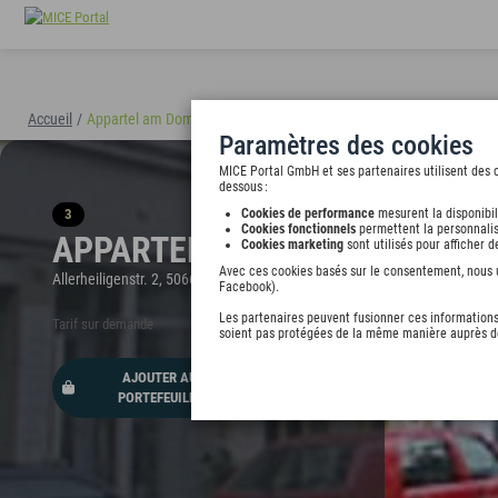
Accueil
/
Appartel am Dom
(40894)
Paramètres des cookies
MICE Portal GmbH et ses partenaires utilisent des c
dessous :
3
Cookies de performance
mesurent la disponibil
Cookies fonctionnels
permettent la personnalis
APPARTEL AM DOM
Cookies marketing
sont utilisés pour afficher 
Avec ces cookies basés sur le consentement, nous ut
Allerheiligenstr. 2, 50668 Köln, undefined
Facebook).
Les partenaires peuvent fusionner ces informations 
Tarif sur demande
soient pas protégées de la même manière auprès de
AJOUTER AU
PORTEFEUILLE