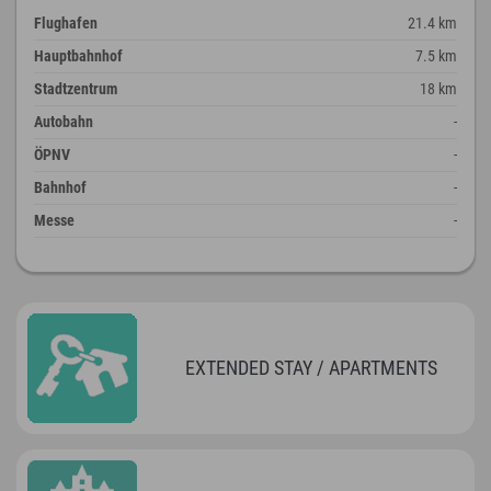
Flughafen
21.4 km
Hauptbahnhof
7.5 km
Stadtzentrum
18 km
Autobahn
-
ÖPNV
-
Bahnhof
-
Messe
-
EXTENDED STAY / APARTMENTS