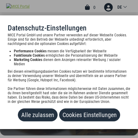
DE
0
Datenschutz-Einstellungen
MICE Portal GmbH und unsere Partner verwenden auf dieser Webseite Cookies.
4
Einige sind für den Betrieb der Webseite unbedingt erforderlich, aber
APART. PENSION
nachfolgend sind die optionalen Cookies aufgeführt:
Performance Cookies
messen die Verfügbarkeit der Webseite
BABELSBERG
Funktionale Cookies
ermöglichen die Personailisierung der Webseite
Marketing Cookies
dienen dem Anzeigen relevanter Werbung / sozialer
Medien
August-Bier-Str. 9, 14482 Potsdam-Babelsberg, Deutschland
Bei diesen einwilligungsbasierten Cookies nutzen wir bestimmte Informationen
zu deiner Verwendung unserer Webseite und übermitteln sie an unsere Partner
Preis auf Anfrage
für Werbung (Google, Hubspot Inc, Facebook).
Die Partner führen diese Informationen möglicherweise mit Daten zusammen, die
HINZUFÜGEN
du ihnen bereitgestellt hast oder die sie im Rahmen anderer Dienste gesammelt
haben. Es besteht das Risiko, dass deine Daten bei diesen US-Unternehmen nicht
in der gleichen Weise geschützt sind wie in der Europäischen Union.
Alle zulassen
Cookies Einstellungen