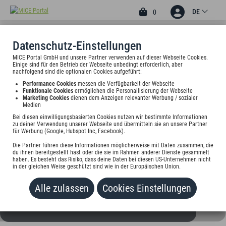
DE
0
Datenschutz-Einstellungen
MICE Portal GmbH und unsere Partner verwenden auf dieser Webseite Cookies.
3
Einige sind für den Betrieb der Webseite unbedingt erforderlich, aber
APART-HOTEL HALLE
nachfolgend sind die optionalen Cookies aufgeführt:
Performance Cookies
messen die Verfügbarkeit der Webseite
Kohlschütterstr. 5-6, 06114 Halle (Saale), Deutschland
Funktionale Cookies
ermöglichen die Personailisierung der Webseite
Marketing Cookies
dienen dem Anzeigen relevanter Werbung / sozialer
Medien
Preis auf Anfrage
Bei diesen einwilligungsbasierten Cookies nutzen wir bestimmte Informationen
zu deiner Verwendung unserer Webseite und übermitteln sie an unsere Partner
für Werbung (Google, Hubspot Inc, Facebook).
HINZUFÜGEN
Die Partner führen diese Informationen möglicherweise mit Daten zusammen, die
du ihnen bereitgestellt hast oder die sie im Rahmen anderer Dienste gesammelt
haben. Es besteht das Risiko, dass deine Daten bei diesen US-Unternehmen nicht
in der gleichen Weise geschützt sind wie in der Europäischen Union.
Alle zulassen
Cookies Einstellungen