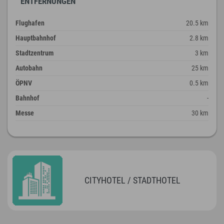
ENTFERNUNGEN
Flughafen
20.5 km
Hauptbahnhof
2.8 km
Stadtzentrum
3 km
Autobahn
25 km
ÖPNV
0.5 km
Bahnhof
-
Messe
30 km
CITYHOTEL / STADTHOTEL