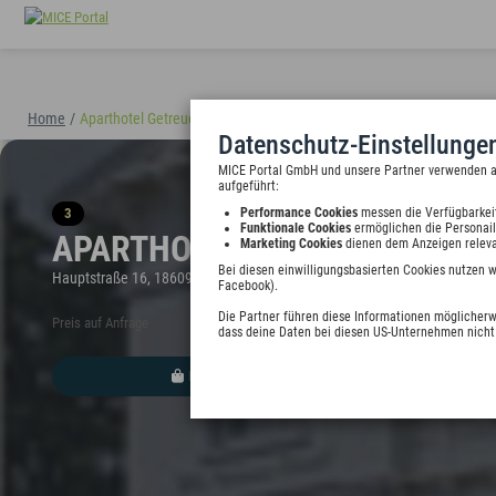
Home
/
Aparthotel Getreuer Eckart
(40898)
Datenschutz-Einstellunge
MICE Portal GmbH und unsere Partner verwenden auf
aufgeführt:
3
Performance Cookies
messen die Verfügbarkei
Funktionale Cookies
ermöglichen die Personail
APARTHOTEL GETREUER ECKA
Marketing Cookies
dienen dem Anzeigen releva
Bei diesen einwilligungsbasierten Cookies nutzen 
Hauptstraße 16, 18609 Ostseebad Binz, Deutschland
Facebook).
Die Partner führen diese Informationen möglicherw
Preis auf Anfrage
dass deine Daten bei diesen US-Unternehmen nicht 
HINZUFÜGEN