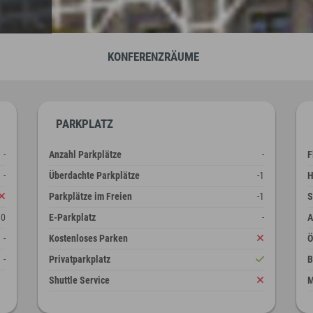
KONFERENZRÄUME
PARKPLATZ
-
Anzahl Parkplätze
-
F
-
Überdachte Parkplätze
-1
H
Parkplätze im Freien
-1
S
10
E-Parkplatz
-
A
-
Kostenloses Parken
-
Privatparkplatz
B
Shuttle Service
M