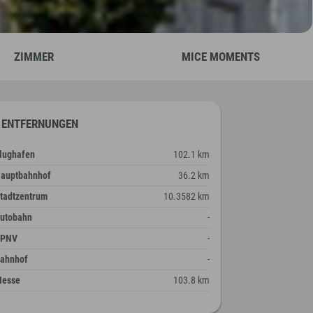
ZIMMER
MICE MOMENTS
ENTFERNUNGEN
lughafen
102.1 km
auptbahnhof
36.2 km
tadtzentrum
10.3582 km
utobahn
-
ÖPNV
-
ahnhof
-
esse
103.8 km