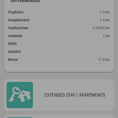
ENTFERNUNGEN
Flughafen
1.3 km
Hauptbahnhof
9.4 km
Stadtzentrum
3.95552 km
Autobahn
1 km
ÖPNV
-
Bahnhof
-
Messe
71.9 km
EXTENDED STAY / APARTMENTS