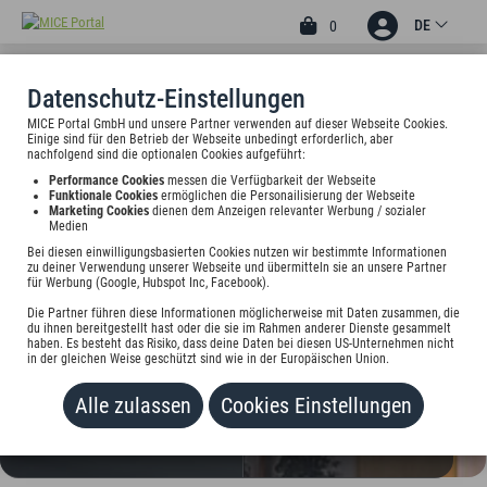
DE
0
Datenschutz-Einstellungen
MICE Portal GmbH und unsere Partner verwenden auf dieser Webseite Cookies.
3
Einige sind für den Betrieb der Webseite unbedingt erforderlich, aber
APART-BUSINESS-HOTEL
nachfolgend sind die optionalen Cookies aufgeführt:
Performance Cookies
messen die Verfügbarkeit der Webseite
Scharnhauser Str. 4, 70599 Stuttgart, Deutschland
Funktionale Cookies
ermöglichen die Personailisierung der Webseite
Marketing Cookies
dienen dem Anzeigen relevanter Werbung / sozialer
Medien
Preis auf Anfrage
Bei diesen einwilligungsbasierten Cookies nutzen wir bestimmte Informationen
zu deiner Verwendung unserer Webseite und übermitteln sie an unsere Partner
für Werbung (Google, Hubspot Inc, Facebook).
HINZUFÜGEN
Die Partner führen diese Informationen möglicherweise mit Daten zusammen, die
du ihnen bereitgestellt hast oder die sie im Rahmen anderer Dienste gesammelt
haben. Es besteht das Risiko, dass deine Daten bei diesen US-Unternehmen nicht
in der gleichen Weise geschützt sind wie in der Europäischen Union.
Alle zulassen
Cookies Einstellungen