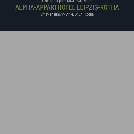
Ceci est la page MICE PORTAL de
ALPHA-APPARTHOTEL LEIPZIG-RÖTHA
Ernst-Thälmann-Str. 4
,
04571
Rötha