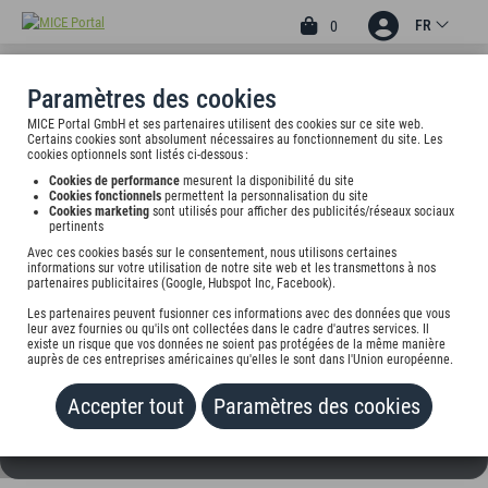
FR
0
Paramètres des cookies
MICE Portal GmbH et ses partenaires utilisent des cookies sur ce site web.
ALPHA-APPARTHOTEL
Certains cookies sont absolument nécessaires au fonctionnement du site. Les
cookies optionnels sont listés ci-dessous :
LEIPZIG-RÖTHA
Cookies de performance
mesurent la disponibilité du site
Cookies fonctionnels
permettent la personnalisation du site
Ernst-Thälmann-Str. 4, 04571 Rötha, undefined
Cookies marketing
sont utilisés pour afficher des publicités/réseaux sociaux
pertinents
Avec ces cookies basés sur le consentement, nous utilisons certaines
Tarif sur demande
informations sur votre utilisation de notre site web et les transmettons à nos
partenaires publicitaires (Google, Hubspot Inc, Facebook).
AJOUTER AU PORTEFEUILLE
Les partenaires peuvent fusionner ces informations avec des données que vous
leur avez fournies ou qu'ils ont collectées dans le cadre d'autres services. Il
existe un risque que vos données ne soient pas protégées de la même manière
auprès de ces entreprises américaines qu'elles le sont dans l'Union européenne.
Accepter tout
Paramètres des cookies