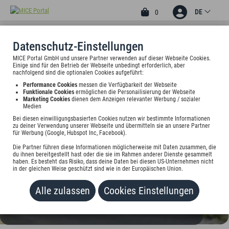
DE
0
Datenschutz-Einstellungen
MICE Portal GmbH und unsere Partner verwenden auf dieser Webseite Cookies.
2
Einige sind für den Betrieb der Webseite unbedingt erforderlich, aber
HOTEL AM WEINBERG
nachfolgend sind die optionalen Cookies aufgeführt:
Performance Cookies
messen die Verfügbarkeit der Webseite
Bergische Landstr. 618, 40629 Düsseldorf, Deutschland
Funktionale Cookies
ermöglichen die Personailisierung der Webseite
Marketing Cookies
dienen dem Anzeigen relevanter Werbung / sozialer
Medien
Preis auf Anfrage
Bei diesen einwilligungsbasierten Cookies nutzen wir bestimmte Informationen
zu deiner Verwendung unserer Webseite und übermitteln sie an unsere Partner
für Werbung (Google, Hubspot Inc, Facebook).
HINZUFÜGEN
Die Partner führen diese Informationen möglicherweise mit Daten zusammen, die
du ihnen bereitgestellt hast oder die sie im Rahmen anderer Dienste gesammelt
haben. Es besteht das Risiko, dass deine Daten bei diesen US-Unternehmen nicht
in der gleichen Weise geschützt sind wie in der Europäischen Union.
Alle zulassen
Cookies Einstellungen