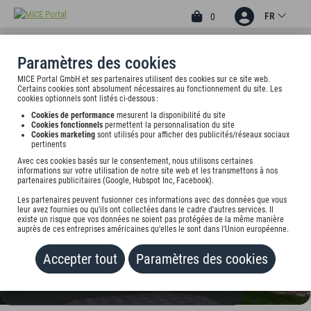
FR
0
Paramètres des cookies
MICE Portal GmbH et ses partenaires utilisent des cookies sur ce site web.
2
Certains cookies sont absolument nécessaires au fonctionnement du site. Les
HOTEL AM STADION
cookies optionnels sont listés ci-dessous :
Cookies de performance
mesurent la disponibilité du site
Kalkweg 26, 47055 Duisburg, undefined
Cookies fonctionnels
permettent la personnalisation du site
Cookies marketing
sont utilisés pour afficher des publicités/réseaux sociaux
pertinents
Tarif sur demande
Avec ces cookies basés sur le consentement, nous utilisons certaines
informations sur votre utilisation de notre site web et les transmettons à nos
partenaires publicitaires (Google, Hubspot Inc, Facebook).
AJOUTER AU PORTEFEUILLE
Les partenaires peuvent fusionner ces informations avec des données que vous
leur avez fournies ou qu'ils ont collectées dans le cadre d'autres services. Il
existe un risque que vos données ne soient pas protégées de la même manière
auprès de ces entreprises américaines qu'elles le sont dans l'Union européenne.
Accepter tout
Paramètres des cookies