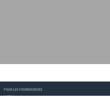
POUR LES FOURNISSEURS
MICE Moments
Produits de marketing en ligne
Annonces MICE