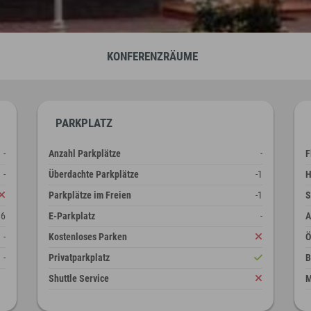
KONFERENZRÄUME
PARKPLATZ
-
Anzahl Parkplätze
-
F
-
Überdachte Parkplätze
-1
H
Parkplätze im Freien
-1
S
16
E-Parkplatz
-
A
-
Kostenloses Parken
-
Privatparkplatz
B
Shuttle Service
M