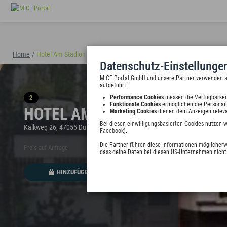
Home
/
Hotel Am Stadion
(40898)
Datenschutz-Einstellunge
MICE Portal GmbH und unsere Partner verwenden auf
aufgeführt:
2
Performance Cookies
messen die Verfügbarkei
Funktionale Cookies
ermöglichen die Personail
HOTEL AM STADION
Marketing Cookies
dienen dem Anzeigen releva
Bei diesen einwilligungsbasierten Cookies nutzen 
Kalkweg 26, 47055 Duisburg, Deutschland
Facebook).
Die Partner führen diese Informationen möglicherw
Preis auf Anfrage
dass deine Daten bei diesen US-Unternehmen nicht 
HINZUFÜGEN