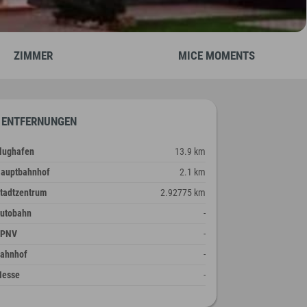
ZIMMER
MICE MOMENTS
ENTFERNUNGEN
lughafen
13.9 km
auptbahnhof
2.1 km
tadtzentrum
2.92775 km
utobahn
-
ÖPNV
-
ahnhof
-
esse
-