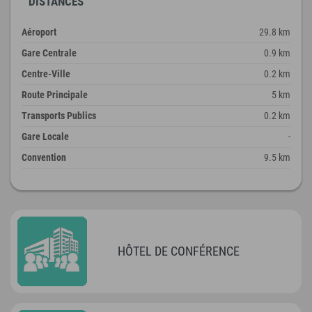
DISTANCES
Aéroport
29.8 km
Gare Centrale
0.9 km
Centre-Ville
0.2 km
Route Principale
5 km
Transports Publics
0.2 km
Gare Locale
-
Convention
9.5 km
HÔTEL DE CONFÉRENCE