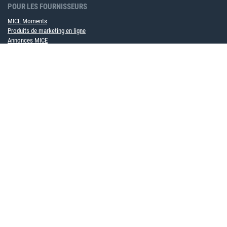
POUR LES FOURNISSEURS
MICE Moments
Produits de marketing en ligne
Annonces MICE
Devenir partenaire de contrat cadre maintenant
POUR LES ENTREPRISES
Solution logicielle MICE
Service événementiel
À PROPOS DE NOUS
Équipe
Partenaire
Carrière
Durabilité
Événements à venir
INFORMATIONS UTILES
Bulletin d'information