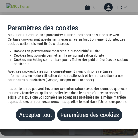
FR
0
Paramètres des cookies
MICE Portal GmbH et ses partenaires utilisent des cookies sur ce site web.
3
Certains cookies sont absolument nécessaires au fonctionnement du site. Les
CARAT HOTEL &
cookies optionnels sont listés ci-dessous :
Cookies de performance
mesurent la disponibilité du site
APARTMENTS MÜNCHEN
Cookies fonctionnels
permettent la personnalisation du site
Cookies marketing
sont utilisés pour afficher des publicités/réseaux sociaux
pertinents
Lindwurmstr. 13, 80337 München, undefined
Avec ces cookies basés sur le consentement, nous utilisons certaines
informations sur votre utilisation de notre site web et les transmettons à nos
Tarif sur demande
partenaires publicitaires (Google, Hubspot Inc, Facebook).
Les partenaires peuvent fusionner ces informations avec des données que vous
AJOUTER AU PORTEFEUILLE
leur avez fournies ou qu'ils ont collectées dans le cadre d'autres services. Il
existe un risque que vos données ne soient pas protégées de la même manière
auprès de ces entreprises américaines qu'elles le sont dans l'Union européenne.
Accepter tout
Paramètres des cookies