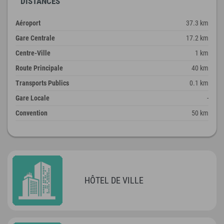
DISTANCES
Aéroport
37.3 km
Gare Centrale
17.2 km
Centre-Ville
1 km
Route Principale
40 km
Transports Publics
0.1 km
Gare Locale
-
Convention
50 km
HÔTEL DE VILLE