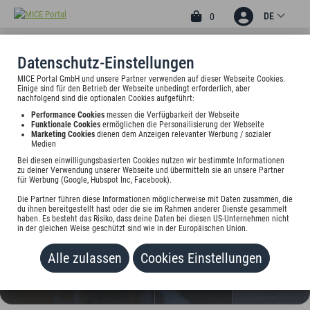
DE
0
Datenschutz-Einstellungen
MICE Portal GmbH und unsere Partner verwenden auf dieser Webseite Cookies.
3
Einige sind für den Betrieb der Webseite unbedingt erforderlich, aber
HOTEL ALTE
nachfolgend sind die optionalen Cookies aufgeführt:
Performance Cookies
messen die Verfügbarkeit der Webseite
FISCHEREISCHULE
Funktionale Cookies
ermöglichen die Personailisierung der Webseite
Marketing Cookies
dienen dem Anzeigen relevanter Werbung / sozialer
ECKERNFÖRDE
Medien
Bei diesen einwilligungsbasierten Cookies nutzen wir bestimmte Informationen
Sehestedter Str. 77, 24340 Eckernförde, Deutschland
zu deiner Verwendung unserer Webseite und übermitteln sie an unsere Partner
für Werbung (Google, Hubspot Inc, Facebook).
Preis auf Anfrage
Die Partner führen diese Informationen möglicherweise mit Daten zusammen, die
du ihnen bereitgestellt hast oder die sie im Rahmen anderer Dienste gesammelt
haben. Es besteht das Risiko, dass deine Daten bei diesen US-Unternehmen nicht
in der gleichen Weise geschützt sind wie in der Europäischen Union.
HINZUFÜGEN
Alle zulassen
Cookies Einstellungen