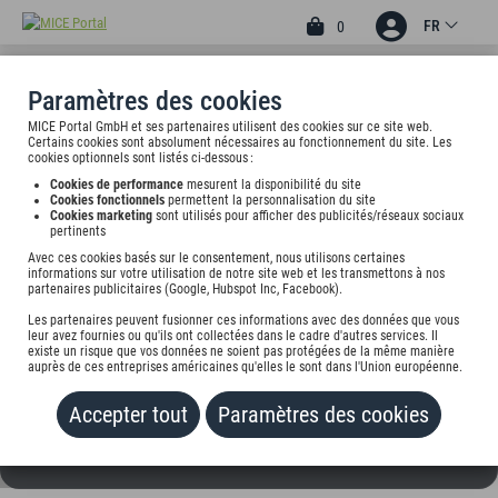
FR
0
Paramètres des cookies
MICE Portal GmbH et ses partenaires utilisent des cookies sur ce site web.
2
Certains cookies sont absolument nécessaires au fonctionnement du site. Les
HOTEL & RESTAURANT ALT
cookies optionnels sont listés ci-dessous :
Cookies de performance
mesurent la disponibilité du site
EMDER BÜRGERHAUS
Cookies fonctionnels
permettent la personnalisation du site
Cookies marketing
sont utilisés pour afficher des publicités/réseaux sociaux
pertinents
Friedrich-Ebert-Str. 33, 26725 Emden, undefined
Avec ces cookies basés sur le consentement, nous utilisons certaines
informations sur votre utilisation de notre site web et les transmettons à nos
Tarif sur demande
partenaires publicitaires (Google, Hubspot Inc, Facebook).
Les partenaires peuvent fusionner ces informations avec des données que vous
AJOUTER AU PORTEFEUILLE
leur avez fournies ou qu'ils ont collectées dans le cadre d'autres services. Il
existe un risque que vos données ne soient pas protégées de la même manière
auprès de ces entreprises américaines qu'elles le sont dans l'Union européenne.
Accepter tout
Paramètres des cookies