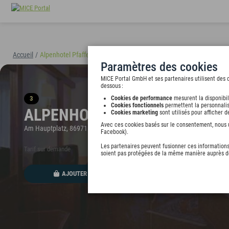
Accueil
/
Alpenhotel Pfaffenwinkel
(40894)
Paramètres des cookies
MICE Portal GmbH et ses partenaires utilisent des c
dessous :
3
Cookies de performance
mesurent la disponibil
Cookies fonctionnels
permettent la personnalis
ALPENHOTEL PFAFFENWINKEL
Cookies marketing
sont utilisés pour afficher 
Avec ces cookies basés sur le consentement, nous ut
Am Hauptplatz, 86971 Peiting, undefined
Facebook).
Les partenaires peuvent fusionner ces informations 
Tarif sur demande
soient pas protégées de la même manière auprès de
AJOUTER AU PORTEFEUILLE