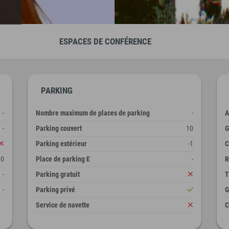
ESPACES DE CONFÉRENCE
PARKING
-
Nombre maximum de places de parking
-
A
-
Parking couvert
10
G
Parking extérieur
-1
C
10
Place de parking E
-
R
-
Parking gratuit
T
-
Parking privé
G
Service de navette
C