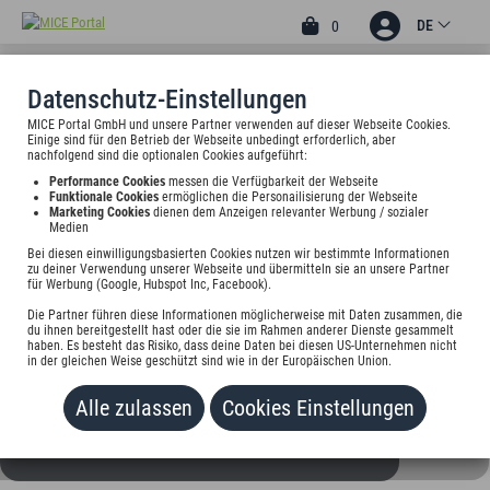
DE
0
Datenschutz-Einstellungen
MICE Portal GmbH und unsere Partner verwenden auf dieser Webseite Cookies.
4
Einige sind für den Betrieb der Webseite unbedingt erforderlich, aber
DAS BAD RAIN
nachfolgend sind die optionalen Cookies aufgeführt:
Performance Cookies
messen die Verfügbarkeit der Webseite
Hinterstaufen 9, 87534 Oberstaufen, Deutschland
Funktionale Cookies
ermöglichen die Personailisierung der Webseite
Marketing Cookies
dienen dem Anzeigen relevanter Werbung / sozialer
Medien
Preis auf Anfrage
Bei diesen einwilligungsbasierten Cookies nutzen wir bestimmte Informationen
zu deiner Verwendung unserer Webseite und übermitteln sie an unsere Partner
für Werbung (Google, Hubspot Inc, Facebook).
HINZUFÜGEN
Die Partner führen diese Informationen möglicherweise mit Daten zusammen, die
du ihnen bereitgestellt hast oder die sie im Rahmen anderer Dienste gesammelt
haben. Es besteht das Risiko, dass deine Daten bei diesen US-Unternehmen nicht
in der gleichen Weise geschützt sind wie in der Europäischen Union.
Alle zulassen
Cookies Einstellungen