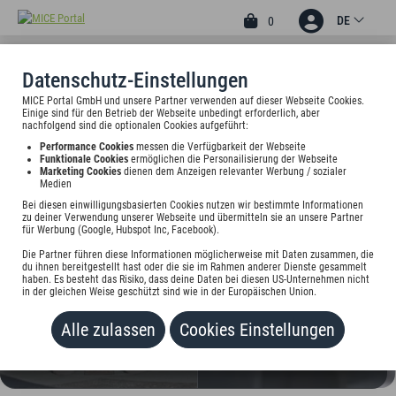
DE
0
Datenschutz-Einstellungen
MICE Portal GmbH und unsere Partner verwenden auf dieser Webseite Cookies.
4
Einige sind für den Betrieb der Webseite unbedingt erforderlich, aber
AAAA HOTELWELT KÜBLER
nachfolgend sind die optionalen Cookies aufgeführt:
Performance Cookies
messen die Verfügbarkeit der Webseite
Bismarckstr. 39-43, 76133 Karlsruhe, Deutschland
Funktionale Cookies
ermöglichen die Personailisierung der Webseite
Marketing Cookies
dienen dem Anzeigen relevanter Werbung / sozialer
Medien
Preis auf Anfrage
Bei diesen einwilligungsbasierten Cookies nutzen wir bestimmte Informationen
zu deiner Verwendung unserer Webseite und übermitteln sie an unsere Partner
für Werbung (Google, Hubspot Inc, Facebook).
HINZUFÜGEN
Die Partner führen diese Informationen möglicherweise mit Daten zusammen, die
du ihnen bereitgestellt hast oder die sie im Rahmen anderer Dienste gesammelt
haben. Es besteht das Risiko, dass deine Daten bei diesen US-Unternehmen nicht
in der gleichen Weise geschützt sind wie in der Europäischen Union.
Alle zulassen
Cookies Einstellungen