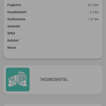
Flughafen
30.5 km
Hauptbahnhof
2.3 km
Stadtzentrum
1.07 km
Autobahn
-
ÖPNV
-
Bahnhof
-
Messe
-
TAGUNGSHOTEL