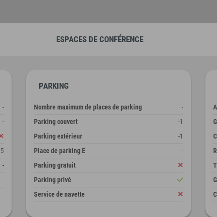
ESPACES DE CONFÉRENCE
PARKING
-
Nombre maximum de places de parking
-
A
-
Parking couvert
-1
G
Parking extérieur
-1
C
15
Place de parking E
-
R
-
Parking gratuit
T
-
Parking privé
G
Service de navette
C