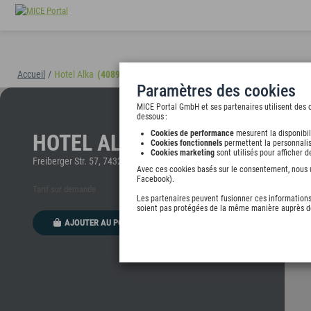
Accueil
/
Hotel Alka
(40895)
Paramètres des cookies
MICE Portal GmbH et ses partenaires utilisent des c
dessous :
Cookies de performance
mesurent la disponibil
HOTEL ALKA
Cookies fonctionnels
permettent la personnalis
Cookies marketing
sont utilisés pour afficher 
Freiberger Str. 57, 74321 Bietigheim-Bissingen, undefined
Avec ces cookies basés sur le consentement, nous ut
Facebook).
Tarif sur demande
Les partenaires peuvent fusionner ces informations 
soient pas protégées de la même manière auprès de
AJOUTER AU PORTEFEUILLE