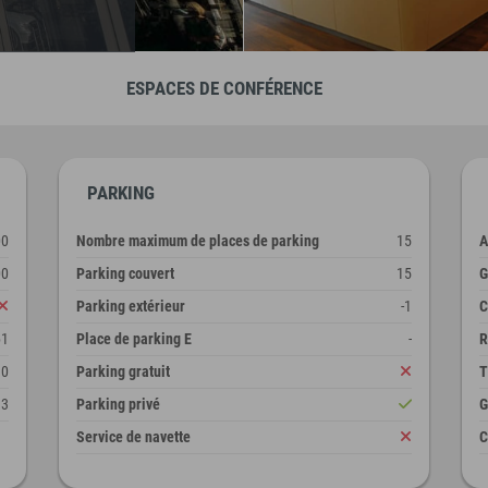
ESPACES DE CONFÉRENCE
PARKING
00
Nombre maximum de places de parking
15
A
00
Parking couvert
15
G
Parking extérieur
-1
C
61
Place de parking E
-
R
10
Parking gratuit
T
13
Parking privé
G
Service de navette
C