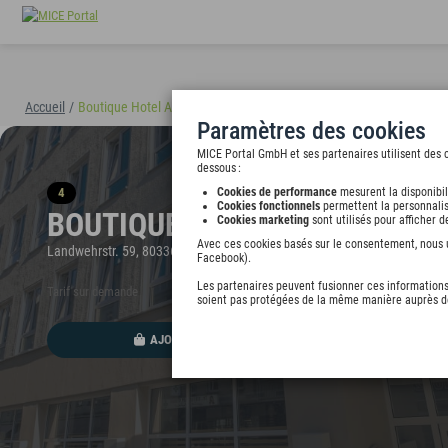
Accueil
/
Boutique Hotel Atrium München
(40895)
Paramètres des cookies
MICE Portal GmbH et ses partenaires utilisent des c
dessous :
4
Cookies de performance
mesurent la disponibil
Cookies fonctionnels
permettent la personnalis
BOUTIQUE HOTEL ATRIUM MÜ
Cookies marketing
sont utilisés pour afficher 
Avec ces cookies basés sur le consentement, nous ut
Landwehrstr. 59, 80336 München, undefined
Facebook).
Les partenaires peuvent fusionner ces informations 
Tarif sur demande
soient pas protégées de la même manière auprès de
AJOUTER AU PORTEFEUILLE