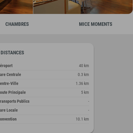
CHAMBRES
MICE MOMENTS
DISTANCES
éroport
40 km
are Centrale
0.3 km
entre-Ville
1.36 km
oute Principale
5 km
ransports Publics
-
are Locale
-
onvention
10.1 km