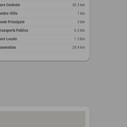
are Centrale
30.3 km
entre-Ville
1 km
oute Principale
3 km
ransports Publics
0.3 km
are Locale
1.3 km
onvention
29.9 km