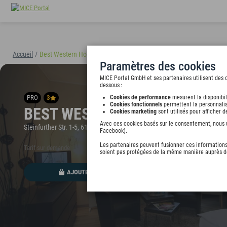
Accueil
/
Best Western Hotel Rosenau
(40894)
Paramètres des cookies
MICE Portal GmbH et ses partenaires utilisent des c
dessous :
PRO
3
Cookies de performance
mesurent la disponibil
Cookies fonctionnels
permettent la personnalis
BEST WESTERN HOTEL ROSEN
Cookies marketing
sont utilisés pour afficher 
Avec ces cookies basés sur le consentement, nous ut
Steinfurther Str. 1-5, 61231 Bad Nauheim, undefined
Facebook).
Les partenaires peuvent fusionner ces informations 
Tarif sur demande
soient pas protégées de la même manière auprès de
AJOUTER AU PORTEFEUILLE