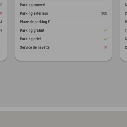
00
Parking couvert
-
G
Parking extérieur
300
C
54
Place de parking E
-
R
9
Parking gratuit
T
-
Parking privé
G
Service de navette
C