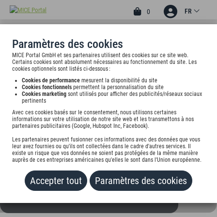
FR
0
Paramètres des cookies
MICE Portal GmbH et ses partenaires utilisent des cookies sur ce site web.
4
Certains cookies sont absolument nécessaires au fonctionnement du site. Les
ARCUS HOTEL GARNI
cookies optionnels sont listés ci-dessous :
Cookies de performance
mesurent la disponibilité du site
Vaterstettenerstr. 1, 85622 Weißenfeld, undefined
Cookies fonctionnels
permettent la personnalisation du site
Cookies marketing
sont utilisés pour afficher des publicités/réseaux sociaux
pertinents
Tarif sur demande
Avec ces cookies basés sur le consentement, nous utilisons certaines
informations sur votre utilisation de notre site web et les transmettons à nos
partenaires publicitaires (Google, Hubspot Inc, Facebook).
AJOUTER AU PORTEFEUILLE
Les partenaires peuvent fusionner ces informations avec des données que vous
leur avez fournies ou qu'ils ont collectées dans le cadre d'autres services. Il
existe un risque que vos données ne soient pas protégées de la même manière
auprès de ces entreprises américaines qu'elles le sont dans l'Union européenne.
Accepter tout
Paramètres des cookies