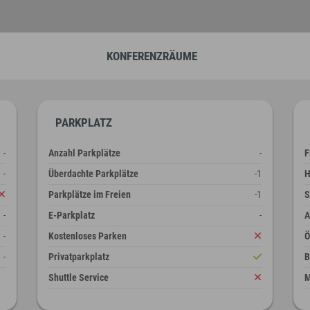
KONFERENZRÄUME
PARKPLATZ
-
Anzahl Parkplätze
-
F
-
Überdachte Parkplätze
-1
H
Parkplätze im Freien
-1
S
-
E-Parkplatz
-
A
-
Kostenloses Parken
-
Privatparkplatz
B
Shuttle Service
M