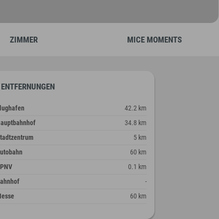
ZIMMER
MICE MOMENTS
ENTFERNUNGEN
lughafen
42.2 km
auptbahnhof
34.8 km
tadtzentrum
5 km
utobahn
60 km
ÖPNV
0.1 km
ahnhof
-
esse
60 km