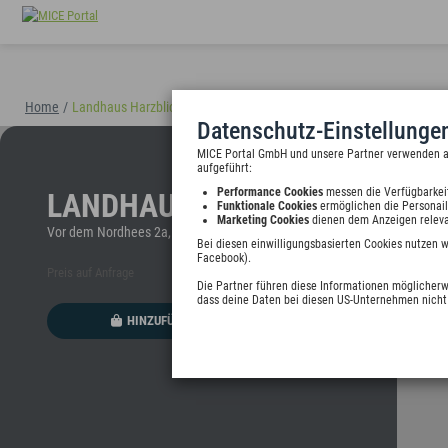
Home
/
Landhaus Harzblick
(40898)
Datenschutz-Einstellunge
MICE Portal GmbH und unsere Partner verwenden auf
aufgeführt:
Performance Cookies
messen die Verfügbarkei
LANDHAUS HARZBLICK
Funktionale Cookies
ermöglichen die Personail
Marketing Cookies
dienen dem Anzeigen releva
Vor dem Nordhees 2a, 38644 Goslar, Deutschland
Bei diesen einwilligungsbasierten Cookies nutzen 
Facebook).
Preis auf Anfrage
Die Partner führen diese Informationen möglicherw
dass deine Daten bei diesen US-Unternehmen nicht 
HINZUFÜGEN