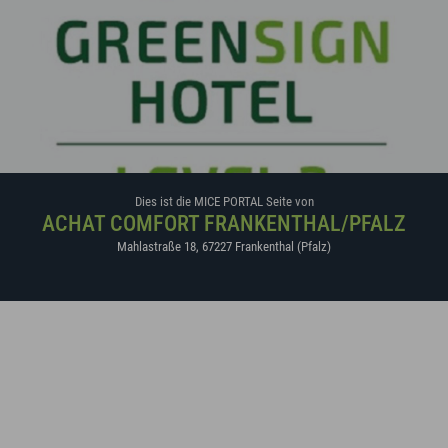
Dies ist die MICE PORTAL Seite von
ACHAT COMFORT FRANKENTHAL/PFALZ
Mahlastraße 18
,
67227
Frankenthal (Pfalz)