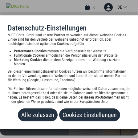
DE
0
Datenschutz-Einstellungen
MICE Portal GmbH und unsere Partner verwenden auf dieser Webseite Cookies.
4.13
Einige sind für den Betrieb der Webseite unbedingt erforderlich, aber
nachfolgend sind die optionalen Cookies aufgeführt:
ACHAT COMFORT
Performance Cookies
messen die Verfügbarkeit der Webseite
FRANKENTHAL/PFALZ
Funktionale Cookies
ermöglichen die Personailisierung der Webseite
Marketing Cookies
dienen dem Anzeigen relevanter Werbung / sozialer
Medien
Mahlastraße 18, 67227 Frankenthal (Pfalz), Deutschland
Bei diesen einwilligungsbasierten Cookies nutzen wir bestimmte Informationen
zu deiner Verwendung unserer Webseite und übermitteln sie an unsere Partner
Preis auf Anfrage
für Werbung (Google, Hubspot Inc, Facebook).
Die Partner führen diese Informationen möglicherweise mit Daten zusammen, die
HINZUFÜGEN
du ihnen bereitgestellt hast oder die sie im Rahmen anderer Dienste gesammelt
haben. Es besteht das Risiko, dass deine Daten bei diesen US-Unternehmen nicht
in der gleichen Weise geschützt sind wie in der Europäischen Union.
Alle zulassen
Cookies Einstellungen