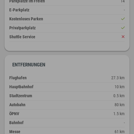
Parkplätze im Freien
14
E-Parkplatz
-
Kostenloses Parken
Privatparkplatz
Shuttle Service
ENTFERNUNGEN
Flughafen
27.3 km
Hauptbahnhof
10 km
Stadtzentrum
0.5 km
Autobahn
80 km
ÖPNV
1.5 km
Bahnhof
-
Messe
61 km