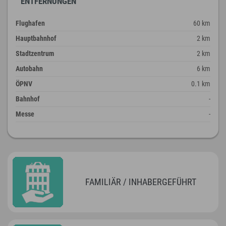
ENTFERNUNGEN
Flughafen
60 km
Hauptbahnhof
2 km
Stadtzentrum
2 km
Autobahn
6 km
ÖPNV
0.1 km
Bahnhof
-
Messe
-
FAMILIÄR / INHABERGEFÜHRT