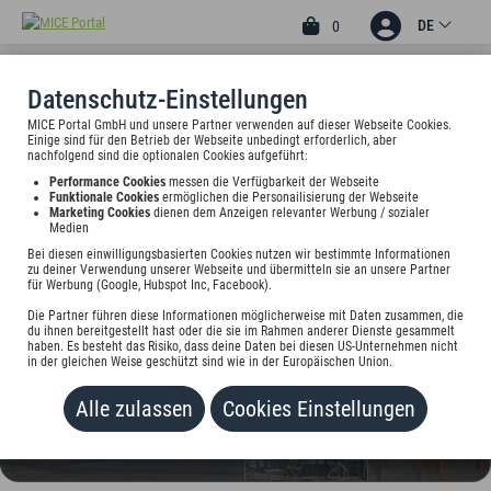
DE
0
Datenschutz-Einstellungen
MICE Portal GmbH und unsere Partner verwenden auf dieser Webseite Cookies.
3
Einige sind für den Betrieb der Webseite unbedingt erforderlich, aber
HOTEL LUITPOLD AM SEE
nachfolgend sind die optionalen Cookies aufgeführt:
Performance Cookies
messen die Verfügbarkeit der Webseite
HAUS 1***SP & HAUS 2***
Funktionale Cookies
ermöglichen die Personailisierung der Webseite
Marketing Cookies
dienen dem Anzeigen relevanter Werbung / sozialer
Medien
Seestr. 101 & 110, 83209 Prien am Chiemsee, Deutschland
Bei diesen einwilligungsbasierten Cookies nutzen wir bestimmte Informationen
zu deiner Verwendung unserer Webseite und übermitteln sie an unsere Partner
Preis auf Anfrage
für Werbung (Google, Hubspot Inc, Facebook).
Die Partner führen diese Informationen möglicherweise mit Daten zusammen, die
HINZUFÜGEN
du ihnen bereitgestellt hast oder die sie im Rahmen anderer Dienste gesammelt
haben. Es besteht das Risiko, dass deine Daten bei diesen US-Unternehmen nicht
in der gleichen Weise geschützt sind wie in der Europäischen Union.
Alle zulassen
Cookies Einstellungen