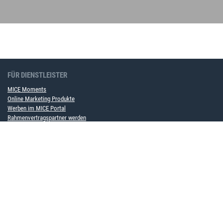
FÜR DIENSTLEISTER
MICE Moments
Online Marketing Produkte
Werben im MICE Portal
Rahmenvertragspartner werden
FÜR UNTERNEHMEN
MICE Softwarelösung
Event Service
ÜBER UNS
Team
Partner
Karriere