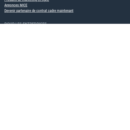
Annonces MICE
Devenir partenaire de contrat cadre maintenant
POUR LES ENTREPRISES
Solution logicielle MICE
Service événementiel
À PROPOS DE NOUS
Équipe
Partenaire
Carrière
Durabilité
Événements à venir
INFORMATIONS UTILES
Bulletin d'information
Blog
Base de connaissances