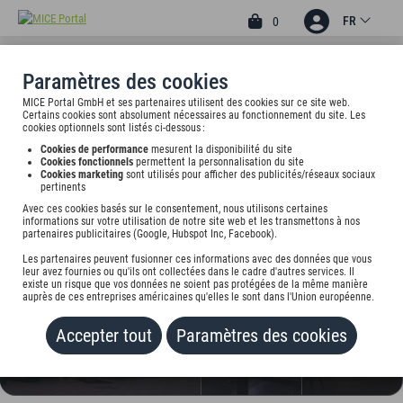
FR
0
Paramètres des cookies
MICE Portal GmbH et ses partenaires utilisent des cookies sur ce site web.
3.29
PRO
4
Certains cookies sont absolument nécessaires au fonctionnement du site. Les
cookies optionnels sont listés ci-dessous :
ELAYA HOTEL MUNICH ,
Cookies de performance
mesurent la disponibilité du site
TRADEMARK COLLECTION
Cookies fonctionnels
permettent la personnalisation du site
Cookies marketing
sont utilisés pour afficher des publicités/réseaux sociaux
BY WYNDHAM
pertinents
Avec ces cookies basés sur le consentement, nous utilisons certaines
Domagkstr. 26, 80807 München, undefined
informations sur votre utilisation de notre site web et les transmettons à nos
partenaires publicitaires (Google, Hubspot Inc, Facebook).
Tarif sur demande
Les partenaires peuvent fusionner ces informations avec des données que vous
leur avez fournies ou qu'ils ont collectées dans le cadre d'autres services. Il
existe un risque que vos données ne soient pas protégées de la même manière
auprès de ces entreprises américaines qu'elles le sont dans l'Union européenne.
AJOUTER AU PORTEFEUILLE
Accepter tout
Paramètres des cookies