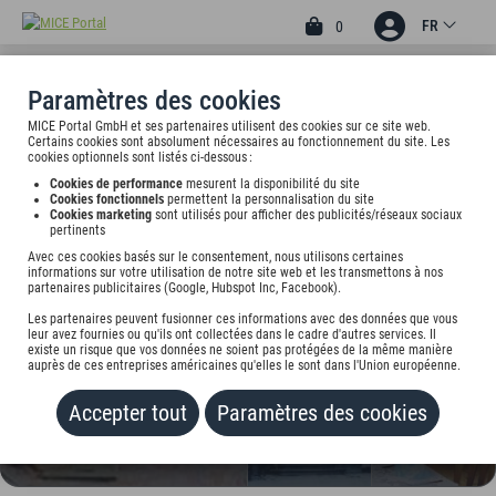
FR
0
Paramètres des cookies
MICE Portal GmbH et ses partenaires utilisent des cookies sur ce site web.
1
Certains cookies sont absolument nécessaires au fonctionnement du site. Les
HOTEL BLAUE HAND
cookies optionnels sont listés ci-dessous :
Cookies de performance
mesurent la disponibilité du site
GROSS-BIEBERAU
Cookies fonctionnels
permettent la personnalisation du site
Cookies marketing
sont utilisés pour afficher des publicités/réseaux sociaux
pertinents
Ober-Ramstädter Str. 2, 64401 Groß-Bieberau, undefined
Avec ces cookies basés sur le consentement, nous utilisons certaines
informations sur votre utilisation de notre site web et les transmettons à nos
Tarif sur demande
partenaires publicitaires (Google, Hubspot Inc, Facebook).
Les partenaires peuvent fusionner ces informations avec des données que vous
AJOUTER AU PORTEFEUILLE
leur avez fournies ou qu'ils ont collectées dans le cadre d'autres services. Il
existe un risque que vos données ne soient pas protégées de la même manière
auprès de ces entreprises américaines qu'elles le sont dans l'Union européenne.
Accepter tout
Paramètres des cookies