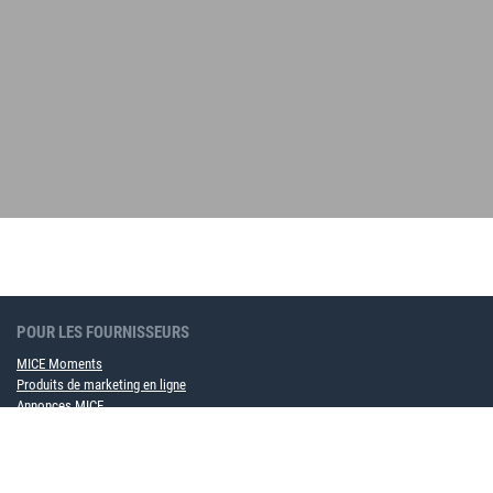
POUR LES FOURNISSEURS
MICE Moments
Produits de marketing en ligne
Annonces MICE
Devenir partenaire de contrat cadre maintenant
POUR LES ENTREPRISES