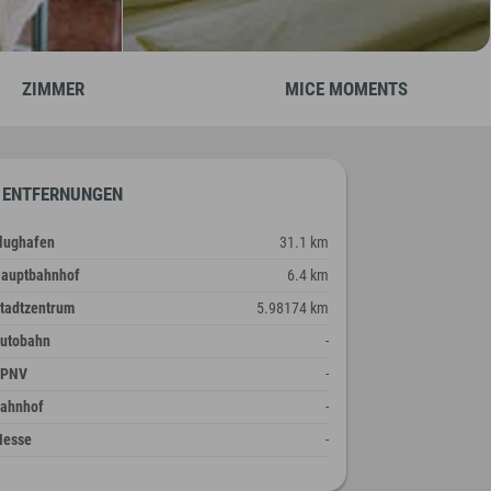
ZIMMER
MICE MOMENTS
ENTFERNUNGEN
lughafen
31.1 km
auptbahnhof
6.4 km
tadtzentrum
5.98174 km
utobahn
-
ÖPNV
-
ahnhof
-
esse
-