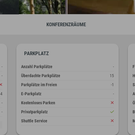
KONFERENZRÄUME
PARKPLATZ
-
Anzahl Parkplätze
-
F
-
Überdachte Parkplätze
15
H
Parkplätze im Freien
-1
S
14
E-Parkplatz
-
A
-
Kostenloses Parken
-
Privatparkplatz
B
Shuttle Service
M