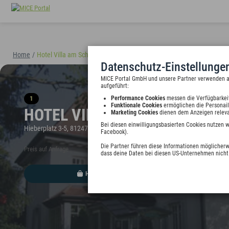
Home
/
Hotel Villa am Schloßpark
(40898)
Datenschutz-Einstellunge
MICE Portal GmbH und unsere Partner verwenden auf
aufgeführt:
1
Performance Cookies
messen die Verfügbarkei
Funktionale Cookies
ermöglichen die Personail
HOTEL VILLA AM SCHLOSSPARK
Marketing Cookies
dienen dem Anzeigen releva
Bei diesen einwilligungsbasierten Cookies nutzen 
Hieberplatz 3-5, 81247 München, Deutschland
Facebook).
Die Partner führen diese Informationen möglicherw
Preis auf Anfrage
dass deine Daten bei diesen US-Unternehmen nicht 
HINZUFÜGEN